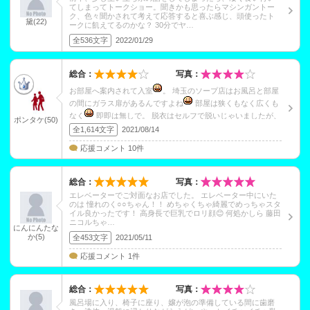
てしまってトークショー。聞きかも思ったらマシンガントー
ク、色々聞かされて考えて応答すると喜ぶ感じ、頭使ったト
黛(22)
ークに飢えてるのかな？ 30分でヤ…
全536文字
2022/01/29
総合：
写真：
お部屋へ案内されて入室
。 埼玉のソープ店はお風呂と部屋
の間にガラス扉があるんですよね
部屋は狭くもなく広くも
なく
即即は無しで。 脱衣はセルフで脱いじゃいましたが、
ポンタケ(50)
アシストして…
全1,614文字
2021/08/14
応援コメント 10件
総合：
写真：
エレベーターでご対面なお店でした。 エレベーター中にいた
のは 憧れのく○○ちゃん！！ めちゃくちゃ綺麗でめっちゃスタ
イル良かったです！ 高身長で巨乳でロリ顔😊 何処かしら 藤田
ニコルちゃ…
にんにんたな
か(5)
全453文字
2021/05/11
応援コメント 1件
総合：
写真：
風呂場に入り、椅子に座り、嬢が泡の準備している間に歯磨