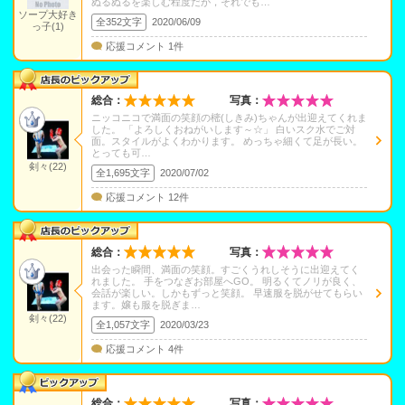
ぬるぬるを楽しむ程度だが，それでも…
ソープ大好き
全352文字
2020/06/09
っ子(1)
応援コメント 1件
総合：
写真：
ニッコニコで満面の笑顔の樒(しきみ)ちゃんが出迎えてくれま
した。 「よろしくおねがいします～☆」 白いスク水でご対
面。スタイルがよくわかります。 めっちゃ細くて足が長い。
とっても可…
剣々(22)
全1,695文字
2020/07/02
応援コメント 12件
総合：
写真：
出会った瞬間、満面の笑顔。すごくうれしそうに出迎えてく
れました。 手をつなぎお部屋へGO。 明るくてノリが良く、
会話が楽しい。しかもずっと笑顔。 早速服を脱がせてもらい
ます。嬢も服を脱ぎま…
剣々(22)
全1,057文字
2020/03/23
応援コメント 4件
総合：
写真：