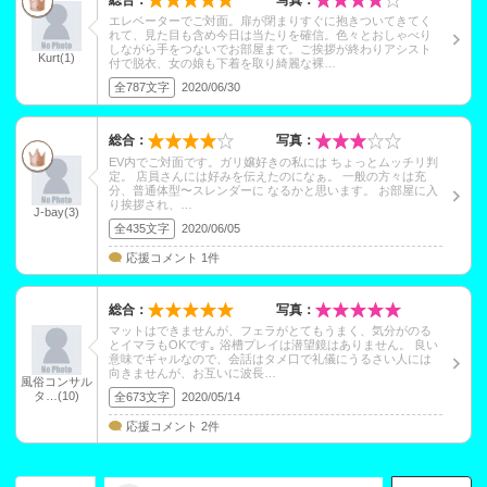
エレベーターでご対面。扉が閉まりすぐに抱きついてきてく
れて、見た目も含め今日は当たりを確信。色々とおしゃべり
しながら手をつないでお部屋まで。ご挨拶が終わりアシスト
Kurt(1)
付で脱衣、女の娘も下着を取り綺麗な裸…
全787文字
2020/06/30
総合：
写真：
EV内でご対面です。ガリ嬢好きの私には ちょっとムッチリ判
定。 店員さんには好みを伝えたのになぁ。 一般の方々は充
分、普通体型〜スレンダーに なるかと思います。 お部屋に入
り挨拶され、…
J-bay(3)
全435文字
2020/06/05
応援コメント 1件
総合：
写真：
マットはできませんが、フェラがとてもうまく、気分がのる
とイマラもOKです｡ 浴槽プレイは潜望鏡はありません。 良い
意味でギャルなので、会話はタメ口で礼儀にうるさい人には
向きませんが、お互いに波長…
風俗コンサル
タ…(10)
全673文字
2020/05/14
応援コメント 2件