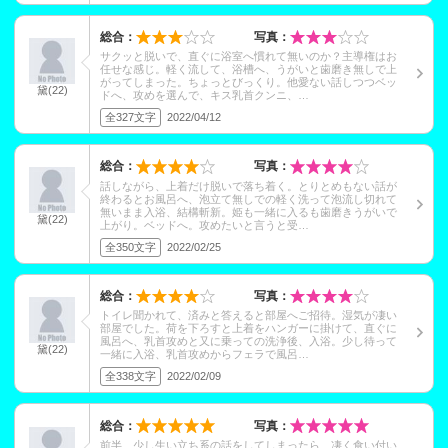
総合：
写真：
サクッと脱いで、直ぐに浴室へ慣れて無いのか？主導権はお
任せな感じ。軽く流して、浴槽へ、うがいと歯磨き無しで上
がってしまった。ちょっとびっくり。他愛ない話しつつベッ
黛(22)
ドへ、攻めを選んで、キス乳首クンニ、…
全327文字
2022/04/12
総合：
写真：
話しながら、上着だけ脱いで落ち着く。とりとめもない話が
終わるとお風呂へ、泡立て無しでの軽く洗って泡流し切れて
無いまま入浴、結構斬新。姫も一緒に入るも歯磨きうがいで
黛(22)
上がり。ベッドへ。攻めたいと言うと受…
全350文字
2022/02/25
総合：
写真：
トイレ聞かれて、済みと答えると部屋へご招待。湿気が凄い
部屋でした。荷を下ろすと上着をハンガーに掛けて、直ぐに
風呂へ、乳首攻めと又に乗っての洗浄後、入浴。少し待って
黛(22)
一緒に入浴、乳首攻めからフェラで風呂…
全338文字
2022/02/09
総合：
写真：
前半、少し生い立ち系の話をしてしまったら、凄く食い付い