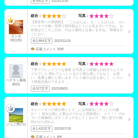
全300文字
2023/12/30
総合：
写真：
【新世界への再挑戦】 「こんばんは」 カ「こんばんは」 エレ
ベーターの狭い空間で初対面はどうにも気まずいですね。 お
部屋はそこそこ広め、やはり都内とは違いますね。 荷物をか
ごにおい…
カンセ
30(135)
全2,864文字
2023/11/19
応援コメント 30件
総合：
写真：
丁寧でフレンドリーな接客 お写真より綺麗なお顔立ちとスタ
イルでした 慣れてらっしゃるけど雑な感じでもなく、お若
い。貴重な嬢だと思います プレイ後のお話も楽しく、いろい
ベテラン風俗
ろ情報交換ができます …
師(6)
全327文字
2023/08/01
総合：
写真：
エレベーターの扉が開くとそこには同級生にそっくりの嬢
が！！ 彼女は既に人妻なのでかなり背徳感が。 イイ！！ それ
でいて積極的にボディタッチをしてくるので、既に息子の期
待がはち切れん…
ジョニ男(71)
全1,420文字
2023/07/19
応援コメント 8件