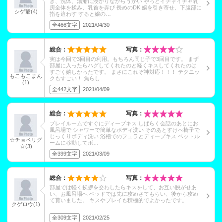
き、洗体、湯船に浸かりながらうがい やっとイチャイチャ乳
房全体を揉み、乳首を弄び 長めのDK.嬢を引き寄せ、下腹部に
シゲ爺(4)
指を這わす すると嬢の…
全466文字
2021/04/30
総合：
写真：
実は今回で3回目の利用。もちろん同じ子で3回目です。 まず
部屋に入ったらハグしてくれたのと軽くキスしてくれたのは
すごく嬉しかったです。 まさにこれぞ神対応！！！ テクニッ
もこもこまん
クもすごい！ 焦らし…
(1)
全442文字
2021/04/09
総合：
写真：
プレイルームですぐにディープキス しばらく会話のあとにお
風呂場で シャワーで簡単なボディ洗い そのあとすけべ椅子で
じっくりボディ洗い 浴槽でのフェラとディープキス ベットル
☆チョベリグ
ームに移動してボ…
☆(3)
全399文字
2021/03/09
総合：
写真：
部屋では軽く挨拶を交わしたらキスをして、お互い脱がせあ
い、お風呂場へ ベッドでは先に攻めさてもらい、後から攻め
て貰いました。 キスやプレイも積極的でよかったです。
クゲロウ(1)
全309文字
2021/02/25