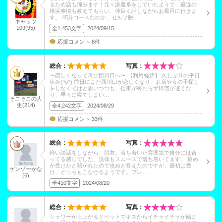
るため話も弾みます！元々派遣系をしていたようで、最近の
横浜事情も教えてもらい、仲良く話しながらお風呂に行きま
す。 45分コースなのか、セルフ脱…
キャッツ
109(95)
全1,453文字
2024/09/15
応援コメント 8件
総合：
写真：
〜恋しくなって再び西川口へ〜 【利用経緯】 久しぶりの平日
休み(^o^) 前日にまた西川口が恋しくなり、お店や女の子探し
をしなくてはと思いつつも、仕事が終わらず帰宅が遅くな
り、早々に寝てしまい…
そこそこの人
生(214)
全4,242文字
2024/08/29
応援コメント 33件
総合：
写真：
軽い談話をしながら、脱衣。落ち着いた雰囲気で自分には合
ってる感じでした。洗体もスムーズで落ち着いてます。 攻め
か受けかと聞かれたので攻めと答えたのですが、最初は受
ゲンゾーかな
け、どっちもこなせるようです。プレ…
(6)
全410文字
2024/08/20
総合：
写真：
シャワーから上がるとベットでキスからイチャイチャが始ま