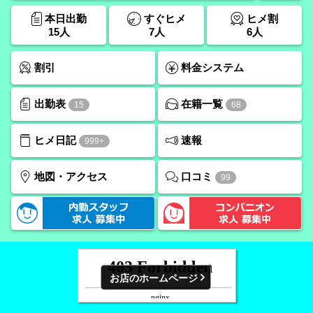
本日出勤
すぐヒメ
ヒメ割
15人
7人
6人
割引
料金システム
出勤表
在籍一覧
15
68
ヒメ日記
速報
999+
口コミ
地図・アクセス
99
お店のホームページ