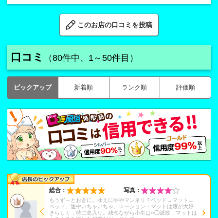
このお店の口コミを投稿
口コミ
（80件中、1～50件目）
ピックアップ
新着順
ランク順
評価順
総合：
写真：
もうず～とおきに。ゆえにややマンネリ？ベッド→マット→
ベッド。途中いちゃいちゃ。ローション・マットは嬢が大好
きらしく，特に念入り。残念ながら小生は○◯派故，マットは