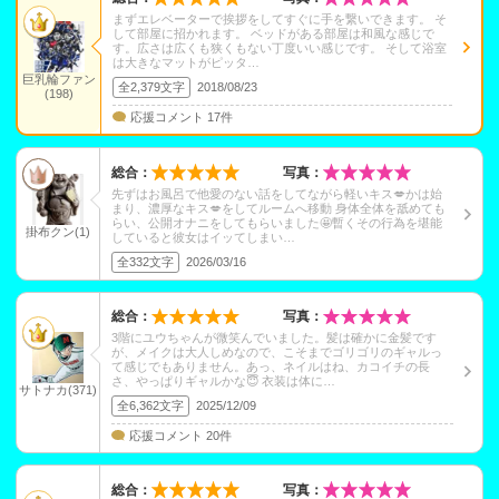
まずエレベーターで挨拶をしてすぐに手を繋いできます。 そ
して部屋に招かれます。 ベッドがある部屋は和風な感じで
す。広さは広くも狭くもない丁度いい感じです。 そして浴室
は大きなマットがピッタ…
巨乳輪ファン
全2,379文字
2018/08/23
(198)
応援コメント 17件
総合：
写真：
先ずはお風呂で他愛のない話をしてながら軽いキス💋かは始
まり、濃厚なキス💋をしてルームへ移動 身体全体を舐めても
らい、公開オナニをしてもらいました🤩暫くその行為を堪能
掛布クン(1)
していると彼女はイッてしまい…
全332文字
2026/03/16
総合：
写真：
3階にユウちゃんが微笑んでいました。髪は確かに金髪です
が、メイクは大人しめなので、こそまでゴリゴリのギャルっ
て感じでもありません。あっ、ネイルはね、カコイチの長
さ、やっぱりギャルかな😇 衣装は体に…
サトナカ(371)
全6,362文字
2025/12/09
応援コメント 20件
総合：
写真：