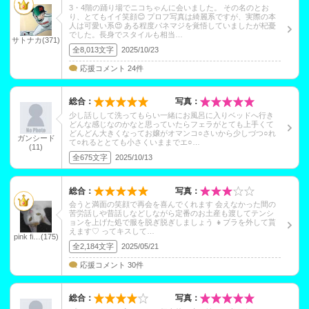
3・4階の踊り場でニコちゃんに会いました。 その名のとお
り、とてもイイ笑顔😊 プロフ写真は綺麗系ですが、実際の本
人は可愛い系😍 ある程度パネマジを覚悟していましたが杞憂
でした。長身でスタイルも相当…
サトナカ(371)
全8,013文字
2025/10/23
応援コメント 24件
総合：
写真：
少し話しして洗ってもらい一緒にお風呂に入りベッドへ行き
どんな感じなのかなと思っていたらフェラがとても上手くて
どんどん大きくなってお嬢がオマンコ○さいから少しづつ○れ
ガンシード
て○れるととても小さくいままでエ○…
(11)
全675文字
2025/10/13
総合：
写真：
会うと満面の笑顔で再会を喜んでくれます 会えなかった間の
苦労話しや昔話しなどしながら定番のお土産も渡してテンシ
ョンを上げた処で服を脱ぎ脱ぎしましょう 👧ブラを外して貰
えます♡ ってキスして…
pink fi…(175)
全2,184文字
2025/05/21
応援コメント 30件
総合：
写真：