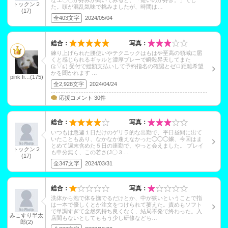
なエ〇〇が好みか聞いてみると、「短いのが好き。」でし
トックン２
た。頭が混乱気味で挑みましたが、時間は…
(17)
全403文字
2024/05/04
総合：
写真：
練り上げられた腰使いやテクニックはもはや至高の領域に届
くと感じられるギャルと濃厚プレーで瞬殺昇天してまた
(⁠≧⁠▽⁠≦⁠) 受付で総額支払いして予約指名の確認とゼロ距離希望
かを聞かれます …
pink fi…(175)
全2,928文字
2024/04/24
応援コメント 30件
総合：
写真：
いつもは急遽１日だけのゲリラ的な出勤で、平日昼間に出て
いたこともあり、なかなか逢えなかった◯◯◯嬢、今回はま
とめて週末含めた５日の連勤で、やっと会えました。 プレイ
トックン２
も申分無く、この若さ(J〇３…
(17)
全347文字
2024/03/31
総合：
写真：
洗体から泡で体を撫でるだけとか、中が狭いということで指
は一本で優しくとか注文をつけられて萎えた。責めもソフト
で単調すぎて全然気持ち良くなく、結局不発で終わった。入
みこすり半太
店間もないとしてももう少し研修などち…
郎(2)