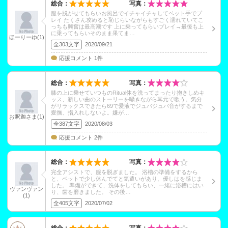
総合：
写真：
服を脱がせてもらいお風呂でイチャイチャしてベット手でプ
レイ たくさん攻めると恥じらいながらもすごく濡れていてこ
っちも興奮は最高潮です 上に乗ってもらいプレイ→最後も上
に乗ってもらいそのまま果てま…
ほーりーゆ(1)
全303文字
2020/09/21
応援コメント 1件
総合：
写真：
膝の上に乗せていつものRitual体を洗ってまったり抱きしめキ
ッス、新しい曲のストーリーを囁きながら耳元で歌う。気分
がリラックスできたら69で愛液でジュバジュバ音がするまで
愛撫、指入れしないよ。嫌が…
お釈迦さま(1)
全387文字
2020/08/03
応援コメント 2件
総合：
写真：
完全アシストで、服を脱ぎました。 浴槽の準備をするから
と、ベットで少し休んでてと気遣いがあり、優しはを感じま
した。 準備ができて、洗体をしてもらい、一緒に浴槽にはい
ヴァンヴァン
り、歯を磨きました。 その後…
(1)
全405文字
2020/07/02
総合：
写真：