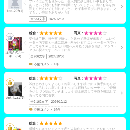
プレイはとても良かった、個人的に少し嬉しい事もありで、
あっという間にお別れの時間になってしまい、良いお年をお
迎えくださいでお別れでした。 必ず来年遊びに行きます。 と
kbo1207(1)
てもいい時間をありがとう‼️
全333文字
2024/12/03
総合：
写真：
受付終了後、待合室で待つこと数分で準備が出来て、エレベ
ーター内で姫と一緒に部屋へ向かいます エレベーター内でハ
グしてキス💋しました❕ 部屋へ入り軽くお茶を頂き、アシスト
アリの脱衣です。ベッドに座…
遅咲きのルー
キー(34)
全706文字
2024/10/30
応援コメント 1件
総合：
写真：
🍑はじめましてよろしくお願いします桃です 👧御予約ありが
とうよろしくお願いします 先ずは何時ものルーティンで距離
を少しづつ詰めていきましょう 御土産渡して中身を確認して
貰ってる間に着衣…
pink fi…(175)
全2,162文字
2024/10/12
応援コメント 24件
総合：
横浜からきているようで私が以前住んでたエリアも知ってい