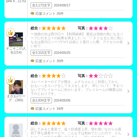
pink fi…(175)
全3,173文字
2024/06/17
応援コメント 26件
総合：
写真：
〜池袋の次は西川口〜 【利用経緯】 最近は池袋の気になるソ
ープに行き上々の結果を得ましたヽ(｀▽´)/ となると次に気に
なるは西川口ソープ(^o^) 以前に１度行った際、アクセスの良
い街で、…
そこそこの人
生(214)
全3,315文字
2024/05/25
応援コメント 30件
総合：
写真：
エレベーターのドアが開き、ムチちゃんとご対面してから、
おもいっきりハグをしてキスをします。 4Fについて、手をつ
ないでプレイルームに向かいます。 プレイルームの概要は以
下のとおりです。 ・…
まさおJリー
グ…(360)
全2,834文字
2024/05/06
応援コメント 34件
総合：
写真：
話してみると素直で、益々好感度上昇。慣れ無いながらも親
切丁寧な接客サービス。こんな子は初めてだったので、どん