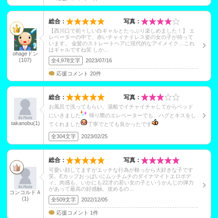
総合：
写真：
【西川口で初々しい白ギャルとたっぷり楽しめました！】 エ
レベーターの中で、赤いチャイナドレス姿の女の子が待って
います。 金髪のストレートヘアに現代的なアイメイク…これ
はギャルですね笑 しか…
ohageドン
(107)
全4,978文字
2023/07/16
応援コメント 20件
総合：
写真：
お風呂で洗ってもらい、湯船でイチャイチャしてからベッド
にいきました
帰り際のエレベーターでも、ハグとキスをし
takanobu(1)
てくれました
丁寧でとても良かったです
全304文字
2023/02/25
総合：
写真：
可愛い顔してますがエッチな行為が根っから大好きな子です
笑。Eカップおっぱいにムッチムチのダイナマイトエロボデ
ィ。肉感も、いかにも22才の若い女の子というかんじの弾力
があって最高の好感触。攻めるの…
コンコルドＡ
(1)
全509文字
2022/12/05
応援コメント 1件