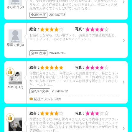
り、受け身の自分は仰向けでされるがまま、フェラやパイズ
リなど、思う存分楽しませていただきました。特にバックが
きむゆう(2)
最高で大きくてずっと◯いていたくなる…
全390文字
2024/07/23
総合：
写真：
お話をしながら、洗い場プレイ。 お風呂での潜望鏡のあと、
マットプレイ。 そのままNNフィニッシュ。
早漏で候(3)
全303文字
2024/07/15
総合：
写真：
部屋に入りました。 年季が入ったお部屋ですが、私はこうい
うお部屋も味があって好きですよ😊 👩「お荷物はそちらの
かごに入れてねー！」 マミちゃんは洋服を脱がしてくれまし
た。 ベルトは…
suisui(112)
全2,809文字
2024/07/12
応援コメント 23件
総合：
写真：
前置きが長くなり申し訳有りません なんで内容はサクサクい
きますね😊 気分を解すために何時ものお土産渡してセルフで
脱衣して素っ裸になります 姫様のお土産チェックが終わり次
第姫様のキャバド…