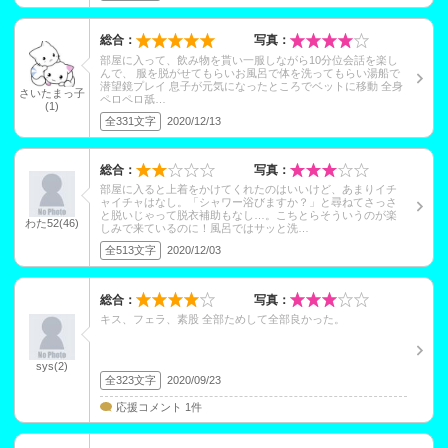
総合：
写真：
部屋に入って、飲み物を貰い一服しながら10分位会話を楽し
んで、 服を脱がせてもらいお風呂で体を洗ってもらい湯船で
潜望鏡プレイ 息子が元気になったところでベットに移動 全身
さいたまっ子
ペロペロ舐…
(1)
全331文字
2020/12/13
総合：
写真：
部屋に入ると上着をかけてくれたのはいいけど、あまりイチ
ャイチャはなし。「シャワー浴びますか？」と尋ねてさっさ
と脱いじゃって脱衣補助もなし…。こちとらそういうのが楽
わた52(46)
しみで来ているのに！風呂ではサッと洗…
全513文字
2020/12/03
総合：
写真：
キス、フェラ、素股 全部ためして全部良かった。
sys(2)
全323文字
2020/09/23
応援コメント 1件