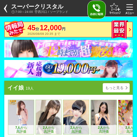
スーパークリスタル
7:00～24:00
西川口 / ソープランド
45
12,000
分
円
2026/08/09 20:35 まで
イイ娘
もっと見る
19人
7人
から
2人
から
2人
から
2人
から
2人
か
高評価
高評価
高評価
高評価
高評価