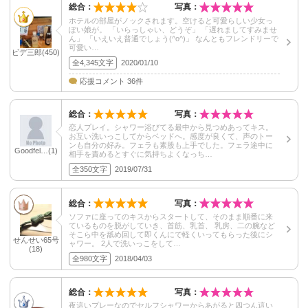
総合：
写真：
ホテルの部屋がノックされます。空けると可愛らしい少女っ
ぽい娘が。 「いらっしゃい、どうぞ」 「遅れましてすみませ
ん」 「いえいえ普通でしょう(^o^)」 なんともフレンドリーで
可愛い…
ビデ三郎(450)
全4,345文字
2020/01/10
応援コメント 36件
総合：
写真：
恋人プレイ。シャワー浴びてる最中から見つめあってキス。
お互い洗いっこしてからベッドへ。感度が良くて、声のトー
ンも自分の好み。フェラも素股も上手でした。フェラ途中に
Goodfel…(1)
相手を責めるとすぐに気持ちよくなっち…
全350文字
2019/07/31
総合：
写真：
ソファに座ってのキスからスタートして、そのまま順番に来
ているものを脱がしていき、首筋、乳首、 乳房、二の腕など
そこら中を舐め回して即くんにで軽くいってもらった後にシ
せんせい65号
ャワー。 2人で洗いっこをして…
(18)
全980文字
2018/04/03
総合：
写真：
夜這いプレーなのでセルフシャワーからあがると四つん這い