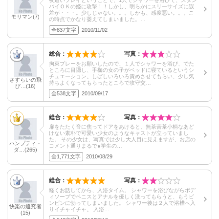
夜這いプレイということで、1人でシャワーを浴びて、スタン
バイＯＫの姫に攻撃！！しかし、明らかにスリーサイズに誤
差が・・・。少しじゃない。。。しかも、感度悪い。。。こ
モリマン(7)
の時点でかなり萎えてしまいました。…
全837文字
2010/11/02
総合：
写真：
拘束プレーをお願いしたので、１人でシャワーを浴び、でた
ところに目隠し、手枷の女の子がベッドに寝ているというシ
チュエーション。しばしいろいろ責めさせてもらい、少し気
さすらいの飛
持ちよくなってもらったところで攻守交…
び…(16)
全538文字
2010/09/17
総合：
写真：
扉をたたく音に焦ってドアをあけると、無茶苦茶小柄なあど
けない素朴で可愛い少女のようなキャストが立っていまし
た。 その少女は、写真では少し大人目に見えますが、お店の
ハンプティ・
コメント通りまるで●学生の…
ダ…(265)
全1,771文字
2010/08/29
総合：
写真：
軽くお話してから、入浴タイム。 シャワーを浴びながらボデ
ィソープでペニスとアナルを優しく洗ってもらうと、もうビ
ンビンに勃ってしまいました。 シャワー後は２人で浴槽へ入
快楽の追究者
りイチャイチャ。 入浴…
(15)