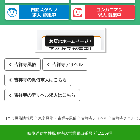
お店のホームページ
吉祥寺風俗
吉祥寺デリヘル
吉祥寺の風俗求人はこちら
吉祥寺のデリヘル求人はこちら
口コミ風俗情報局
東京風俗
吉祥寺風俗
吉祥寺デリヘル
吉祥寺チロル（
映像送信型性風俗特殊営業届出番号 第15259号