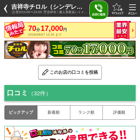
吉祥寺チロル（シンデレラグループ）
受付10:00〜23:00
吉祥寺 / 素人系夜這いイメクラ
70
17,000
分
円
2026/08/07 12:35 まで
このお店の口コミを投稿
口コミ
（32件）
ピックアップ
新着順
ランク順
評価順