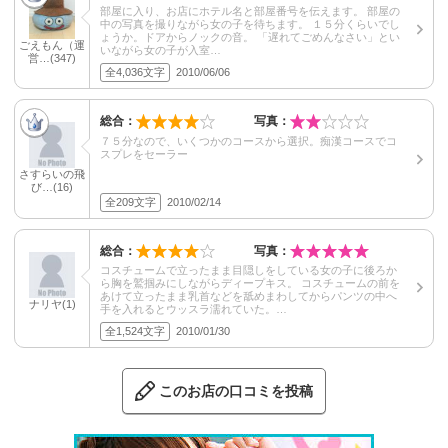
部屋に入り、お店にホテル名と部屋番号を伝えます。 部屋の
中の写真を撮りながら女の子を待ちます。 １５分くらいでし
ょうか。ドアからノックの音。 「遅れてごめんなさい」とい
ごえもん（運
いながら女の子が入室…
営…(347)
全4,036文字
2010/06/06
総合：
写真：
７５分なので、いくつかのコースから選択。痴漢コースでコ
スプレをセーラー
さすらいの飛
び…(16)
全209文字
2010/02/14
総合：
写真：
コスチュームで立ったまま目隠しをしている女の子に後ろか
ら胸を鷲掴みにしながらディープキス。 コスチュームの前を
あけて立ったまま乳首などを舐めまわしてからパンツの中へ
ナリヤ(1)
手を入れるとウッスラ濡れていた。…
全1,524文字
2010/01/30
このお店の口コミを投稿