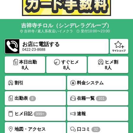
吉祥寺チロル（シンデレラグループ）
吉祥寺 / 素人系夜這いイメクラ
受付10:00〜23:00
お店に電話する
0422-23-8688
本日出勤
すぐヒメ
ヒメ割
8人
8人
8人
割引
料金システム
出勤表
在籍一覧
8
101
ヒメ日記
速報
999+
口コミ
地図・アクセス
32