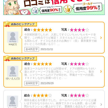
総合：
写真：
今回初対面でしたが、入室してすぐにいちゃいちゃモード全
開で、この時点でリピ確定！ スタイルもスリムなボディーに
も関わらず、ナイスな大きさのお胸が！（笑） 要所要所で細
かいところの気遣いも◎！ …
wag(1)
全425文字
2021/11/11
総合：
写真：
痴漢コースなのですぐには対面せず、ドアの隙間からうがい
薬とボディーソープを受け取り、一人でシャワーへ。 数分
後、シャワールームのドアが叩かれ、準備オーケーの合図。
ドキドキしながら部屋へ行くと、…
ゆいえん(1)
全600文字
2021/05/29
総合：
写真：
期待を超える可愛さでした。 ホームページのイメージとは違
いますがかなりかわいい。細身でスタイルも抜群。会った瞬
間からテンション爆上がりです。 愛嬌良く会話もテンポがい