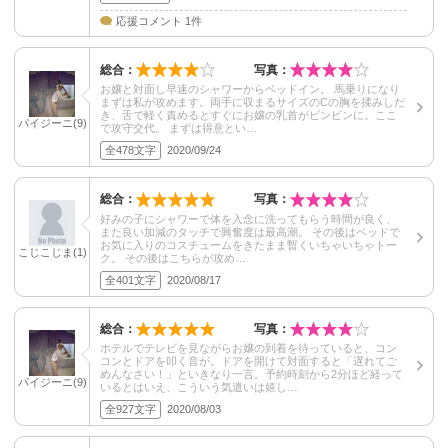
応援コメント 1件
総合：
写真：
お嬢と対面し早速のシャワーからベッドイン。 馬乗りになり
まずは私が攻めます。両手に収まるサイズのCの胸を揉みしだ
き、舌で軽く責めるとすぐにお嬢の乳首がビンビンに。ここ
パイジーニ(9)
で攻守交代。 まずは得意とい…
全478文字
2020/09/24
総合：
写真：
好みの子にシャワーで体を入念に洗ってもらう時間が良く、
また良い加減のタッチで興奮度は最高潮。 その後はベッドで
お気に入りのコスチュームをきたまま暫くいちゃいちゃトー
こじこじま(1)
ク。 その後はこちらが攻め…
全401文字
2020/08/17
総合：
写真：
ホテルでテレビを見ながらお嬢の到着を待っていると、コン
コンとドアを叩く音が。ドアを開けて対面すると「遅れてご
めんなさい！」といきなり一言。予約時刻から2分ほど経って
パイジーニ(9)
いるとはいえ、こういう気遣いは嬉し…
全927文字
2020/08/03