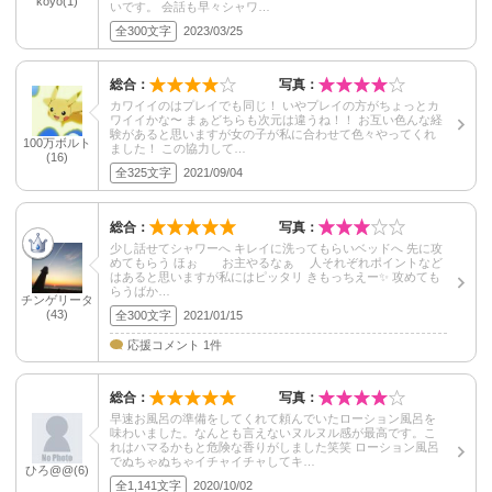
koyo(1)
いです。 会話も早々シャワ…
全300文字
2023/03/25
総合：
写真：
カワイイのはプレイでも同じ！ いやプレイの方がちょっとカ
ワイイかな〜 まぁどちらも次元は違うね！！ お互い色んな経
験があると思いますが女の子が私に合わせて色々やってくれ
100万ボルト
ました！ この協力して…
(16)
全325文字
2021/09/04
総合：
写真：
少し話せてシャワーへ キレイに洗ってもらいベッドへ 先に攻
めてもらう ほぉ お主やるなぁ 人それぞれポイントなど
はあると思いますが私にはピッタリ きもっちえー✨ 攻めても
らうばか…
チンゲリータ
(43)
全300文字
2021/01/15
応援コメント 1件
総合：
写真：
早速お風呂の準備をしてくれて頼んでいたローション風呂を
味わいました。なんとも言えないヌルヌル感が最高です。こ
れはハマるかもと危険な香りがしました笑笑 ローション風呂
でぬちゃぬちゃイチャイチャしてキ…
ひろ@@(6)
全1,141文字
2020/10/02