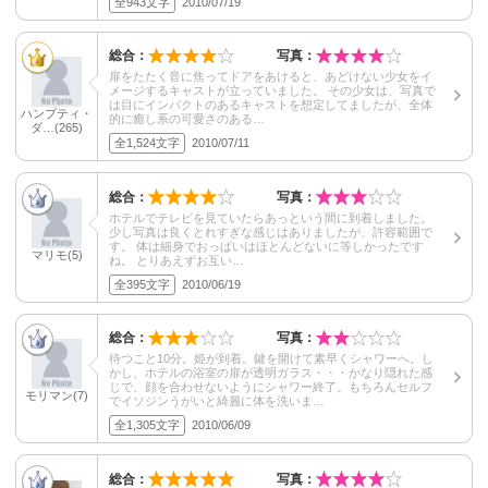
全943文字
2010/07/19
総合：
写真：
扉をたたく音に焦ってドアをあけると、あどけない少女をイ
メージするキャストが立っていました。 その少女は、写真で
は目にインパクトのあるキャストを想定してましたが、全体
ハンプティ・
的に癒し系の可愛さのある…
ダ…(265)
全1,524文字
2010/07/11
総合：
写真：
ホテルでテレビを見ていたらあっという間に到着しました。
少し写真は良くとれすぎな感じはありましたが、許容範囲で
す。 体は細身でおっぱいはほとんどないに等しかったです
マリモ(5)
ね。 とりあえずお互い…
全395文字
2010/06/19
総合：
写真：
待つこと10分。姫が到着。鍵を開けて素早くシャワーへ。し
かし、ホテルの浴室の扉が透明ガラス・・・かなり隠れた感
じで、顔を合わせないようにシャワー終了。もちろんセルフ
モリマン(7)
でイソジンうがいと綺麗に体を洗いま…
全1,305文字
2010/06/09
総合：
写真：