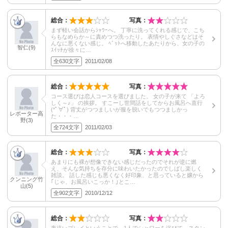
総合：
写真：
まず軽い会話からｼｬﾜｰへ。 丁寧に洗ってくれる感じで、こち
らもなめらか～に責めつつ洗ったり。 表情やしぐさなどはそ
んなに悪くない感じ。 ﾍﾞｯﾄへ移動したあたりから、女の子の
智仁(9)
ｽｲｯﾁが徐々に…
全630文字
2011/02/08
総合：
写真：
コース選びは恋人コースを選びました。 女の子が来て 「よろ
しく～♪」 の挨拶。 すこーし世間話をしてからお風呂へ直行
(*ﾟ∀ﾟ) 背丈がつつましいが服を脱いでもつつましかっ
レポーター高
た・・・…
野(3)
全724文字
2011/02/03
総合：
写真：
あまりにも裸が想像できない感じだったのでそれが逆に燃
え、そんな気持ちを存分に味わいたかったのでしばし楽しく
雑談。 話した感じも悪くなく好印象、と思っていると嬢から
クンニング竹
｢じゃ、お風呂いこっか！｣とこ…
山(5)
全902文字
2010/12/12
総合：
写真：