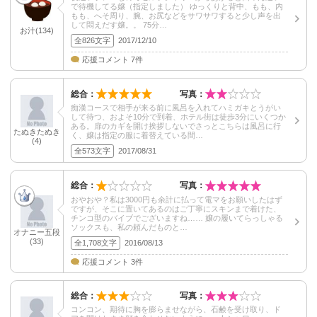
で待機してる嬢（指定しました） ゆっくりと背中、もも、内
もも、へそ周り、腕、お尻などをサワサワすると少し声を出
して悶えだす嬢。。 75分…
お汁(134)
全826文字
2017/12/10
応援コメント 7件
総合：
写真：
痴漢コースで相手が来る前に風呂を入れてハミガキとうがい
して待つ、およそ10分で到着、ホテル街は徒歩3分にいくつか
ある。扉のカギを開け挨拶しないでさっとこちらは風呂に行
たぬきたぬき
く、嬢は指定の服に着替えている間…
(4)
全573文字
2017/08/31
総合：
写真：
おやおや？私は3000円も余計に払って電マをお願いしたはず
ですが、そこに置いてあるのはご丁寧にスキンまで着けた、
チンコ型のバイブでございますね…… 嬢の履いてらっしゃる
ソックスも、私の頼んだものと…
オナニー五段
(33)
全1,708文字
2016/08/13
応援コメント 3件
総合：
写真：
コンコン、期待に胸を膨らませながら、石鹸を受け取り、ド