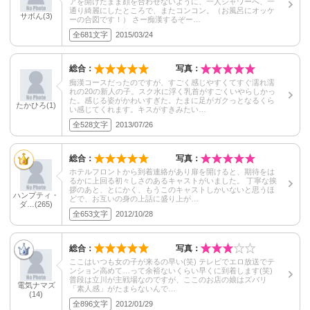
アを開けたまま顔を合わせないように、一人シャワーへ、一
通り綺麗にしたところで、またコンコン。（お風呂にオッケ
サボん(3)
ーの合図です！） さー痴漢するぞー…
全681文字
2015/03/24
総合：
写真：
痴漢コースだったのですが、すごく感じやすくてすぐ濡れ濡
れの20の新人の子。スク水に浮く乳首がすごくいやらしかっ
た。感じる姿がかわいすぎた。たまに足がガクっとなるくら
たかひろ(1)
い感じてくれます。キスがすきみたい…
全528文字
2013/07/26
総合：
写真：
ホテルフロントから到着連絡があり扉を開けると、期待をは
るかに上回る初々しさのあるキャストがいました。 丁寧な挨
拶のあと、とにかく、もうこのキャストしかいないと思うほ
ハンプティ・
どで、お互いの身の上話に盛り上が…
ダ…(265)
全653文字
2012/10/28
総合：
写真：
ここはいつも女の子が来るの早い(笑) テレビでエロ放送でテ
ンション高めて…って余裕ないくらい早くに到着します(笑)
普段は立川が主戦場なのですが、ここのお店の娘はズバリ
電気ナマズ
「素人感」がたまらないんで…
(14)
全896文字
2012/01/29