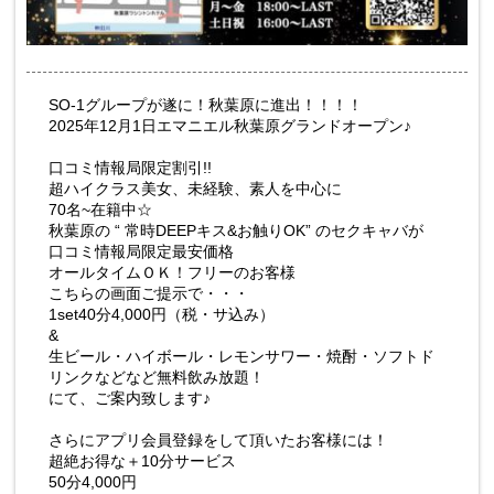
SO-1グループが遂に！秋葉原に進出！！！！
2025年12月1日エマニエル秋葉原グランドオープン♪
口コミ情報局限定割引!!
超ハイクラス美女、未経験、素人を中心に
70名~在籍中☆
秋葉原の “ 常時DEEPキス&お触りOK” のセクキャバが
口コミ情報局限定最安価格
オールタイムＯＫ！フリーのお客様
こちらの画面ご提示で・・・
1set40分4,000円（税・サ込み）
&
生ビール・ハイボール・レモンサワー・焼酎・ソフトド
リンクなどなど無料飲み放題！
にて、ご案内致します♪
さらにアプリ会員登録をして頂いたお客様には！
超絶お得な＋10分サービス
50分4,000円