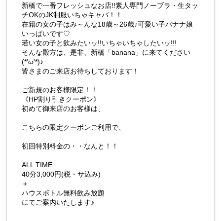
新橋で一番フレッシュなお店!!素人専門ノーブラ・生タッ
チOKのJK制服いちゃキャバ！！
在籍の女の子はみ～んな18歳～26歳♪可愛い子バナナ娘
いっぱいです♡
若い女の子と飲みたいッ!!いちゃいちゃしたいッ!!!
そんな殿方は、是非、新橋「banana」に来てください
(*'ω'*)♪
皆さまのご来店お待ちしております！
ご新規のお客様限定！！
《HP割り引きクーポン》
初めて御来店のお客様は、
こちらの限定クーポンご利用で、
初回特別料金の・・なんと！！
ALL TIME
40分3,000円(税・サ込み)
＋
ハウスボトル無料飲み放題
にてご案内いたします♪