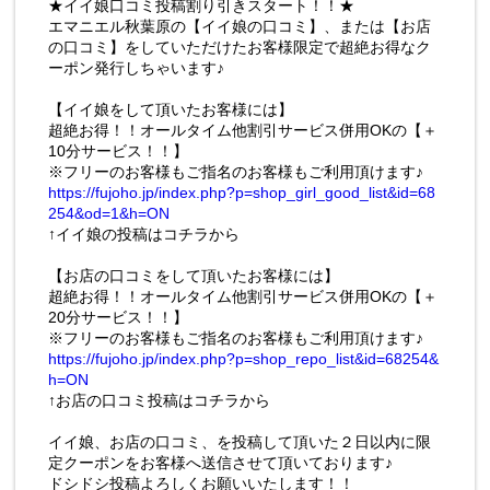
★イイ娘口コミ投稿割り引きスタート！！★
エマニエル秋葉原の【イイ娘の口コミ】、または【お店
の口コミ】をしていただけたお客様限定で超絶お得なク
ーポン発行しちゃいます♪
【イイ娘をして頂いたお客様には】
超絶お得！！オールタイム他割引サービス併用OKの【＋
10分サービス！！】
※フリーのお客様もご指名のお客様もご利用頂けます♪
https://fujoho.jp/index.php?p=shop_girl_good_list&id=68
254&od=1&h=ON
↑イイ娘の投稿はコチラから
【お店の口コミをして頂いたお客様には】
超絶お得！！オールタイム他割引サービス併用OKの【＋
20分サービス！！】
※フリーのお客様もご指名のお客様もご利用頂けます♪
https://fujoho.jp/index.php?p=shop_repo_list&id=68254&
h=ON
↑お店の口コミ投稿はコチラから
イイ娘、お店の口コミ、を投稿して頂いた２日以内に限
定クーポンをお客様へ送信させて頂いております♪
ドシドシ投稿よろしくお願いいたします！！