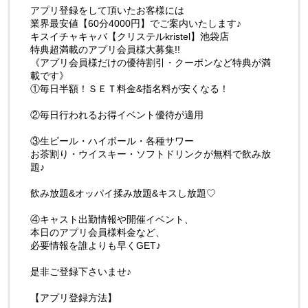
アプリ登録をして頂いたお客様には
業界最安値【60分4000円】でご案内いたします♪
キスイチャキャバ【クリステルkristel】池袋店
特典超満載のアプリ会員様大募集!!
《アプリ会員様だけの優待割引・クーポンなど特典が満
載です》
①毎日半額！ＳＥＴ料金&指名料が安くなる！
②毎日行われるお得イベント優待が適用
③生ビール・ハイボール・各種サワー
お茶割り・ウイスキー・ソフトドリンクが無料で飲み放
題♪
飲み放題&オッパイ揉み放題&キスし放題♡
④キャスト出勤情報や開催イベント、
本日のアプリ会員様料金など、
必要情報を誰よりも早くGET♪
是非ご登録下さいませ♪
【アプリ登録方法】