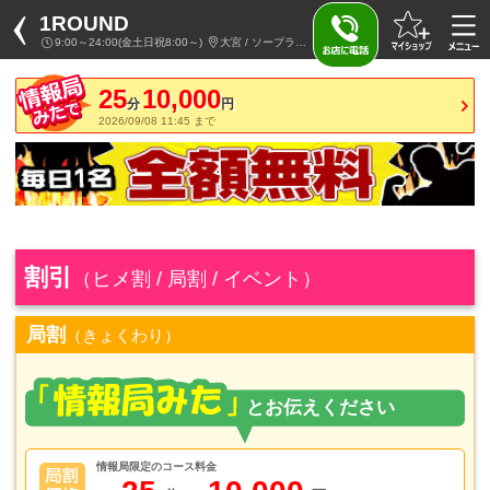
1ROUND
9:00～24:00(金土日祝8:00～)
大宮 / ソープランド
25
10,000
分
円
2026/09/08 11:45 まで
割引
（ヒメ割 / 局割 / イベント）
局割
（きょくわり）
情報局限定のコース料金