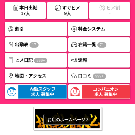
本日出勤
すぐヒメ
ヒメ割
17人
9人
-
割引
料金システム
出勤表
在籍一覧
17
71
ヒメ日記
速報
999+
口コミ
地図・アクセス
999+
お店のホームページ