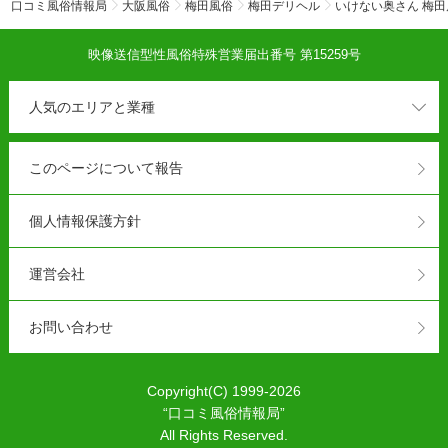
口コミ風俗情報局
大阪風俗
梅田風俗
梅田デリヘル
いけない奥さん 梅田
映像送信型性風俗特殊営業届出番号 第15259号
人気のエリアと業種
このページについて報告
個人情報保護方針
運営会社
お問い合わせ
Copyright(C) 1999-2026
“
口コミ風俗情報局
”
All Rights Reserved.