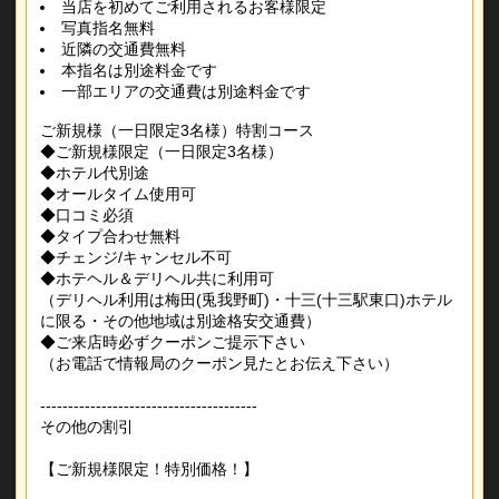
当店を初めてご利用されるお客様限定
写真指名無料
近隣の交通費無料
本指名は別途料金です
一部エリアの交通費は別途料金です
ご新規様（一日限定3名様）特割コース
◆ご新規様限定（一日限定3名様）
◆ホテル代別途
◆オールタイム使用可
◆口コミ必須
◆タイプ合わせ無料
◆チェンジ/キャンセル不可
◆ホテヘル＆デリヘル共に利用可
（デリヘル利用は梅田(兎我野町)・十三(十三駅東口)ホテル
に限る・その他地域は別途格安交通費）
◆ご来店時必ずクーポンご提示下さい
（お電話で情報局のクーポン見たとお伝え下さい）
---------------------------------------
その他の割引
【ご新規様限定！特別価格！】