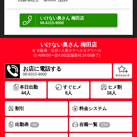
いけない奥さん 梅田店
06-6315-9000
いけない奥さん 梅田店
大阪発・近郊 / 人妻ホテヘル＆デリヘル
AM9:00〜翌4:00(店舗受付 24:00終了)
お店に電話する
06-6315-9000
本日出勤
すぐヒメ
ヒメ割
44人
6人
16人
割引
料金システム
出勤表
在籍一覧
44
156