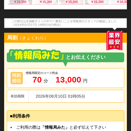
￥15,300
￥15,300
￥15,300
￥15,300
￥18,300
この割引は全掲載サイトの中で一番安いことを情報局のスタッフが確認しました
（2024年02月27日 16時52分の時点）
局割
（きょくわり）
情報局限定のコース料金
70
13,000
分
円
2026年08月10日 01時05分
有効期限
利用条件
ご利用の際は
「情報局みた」
と必ず伝えて下さい