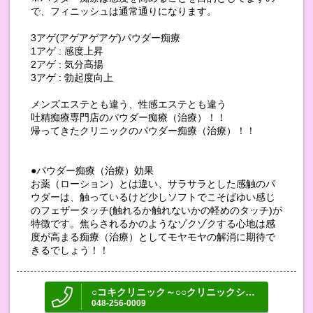
で、フィニッシュは通常通りになります。
3アゲ(アゲアゲアゲ)パウダー痴療
1アゲ : 感度上昇
2アゲ : 気分高揚
3アゲ : 勃起度向上
メンズエステとも違う、性感エステとも違う
吐精痴療専門店のパウダー痴療（治療）！！
帰ってきたクリニックのパウダー痴療（治療）！！
●パウダー痴療（治療）効果
お薬（ローション）とは違い、サラサラとした感触のパ
ウダーは、触っているけど少しソフトでこそばゆい感じ
のフェザータッチ(触れるか触れないかの軽めのタッチ)が
特徴です。焦らされるかのようなゾクゾクする心地は感
度が高まる痴療（治療）としてモヤモヤの解消に期待で
きるでしょう！！
○コキクリニック～○○クリニックシリーズ～
048-256-0009