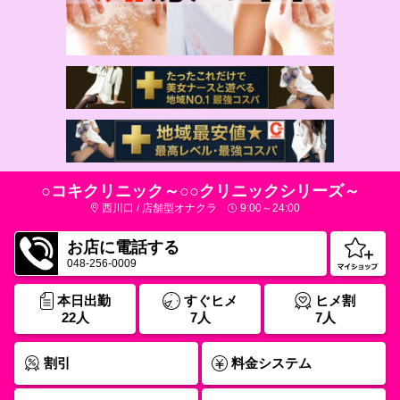
○コキクリニック～○○クリニックシリーズ～
西川口 / 店舗型オナクラ
9:00～24:00
お店に電話する
048-256-0009
本日出勤
すぐヒメ
ヒメ割
22人
7人
7人
割引
料金システム