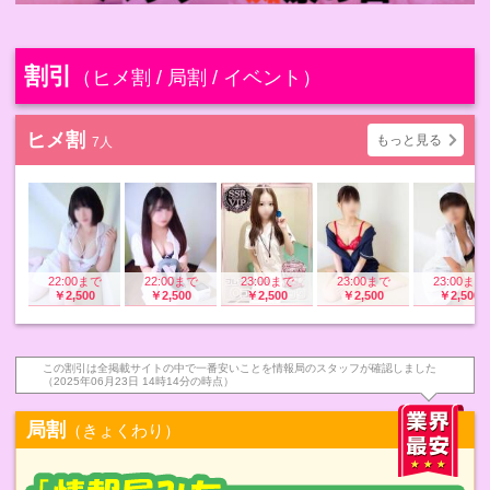
割引
（ヒメ割 / 局割 / イベント）
ヒメ割
もっと見る
7人
22:00まで
22:00まで
23:00まで
23:00まで
23:00まで
￥2,500
￥2,500
￥2,500
￥2,500
￥2,500
この割引は全掲載サイトの中で一番安いことを情報局のスタッフが確認しました
（2025年06月23日 14時14分の時点）
局割
（きょくわり）