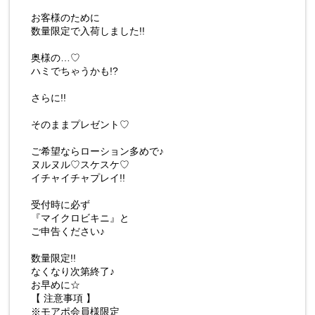
お客様のために
数量限定で入荷しました!!
奥様の…♡
ハミでちゃうかも!?
さらに!!
そのままプレゼント♡
ご希望ならローション多めで♪
ヌルヌル♡スケスケ♡
イチャイチャプレイ!!
受付時に必ず
『マイクロビキニ』と
ご申告ください♪
数量限定!!
なくなり次第終了♪
お早めに☆
【 注意事項 】
※モアポ会員様限定