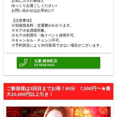
お気に入りの奥様と
ゆっくりお過ごしください♪
お問い合わせはお早めに!!
【注意事項】
※別途指名料・交通費がかかります。
※モアポ会員様対象。
※モアポ利用可・他イベント併用不可。
※キャンセル・チェンジ不可。
※予約状況により30分延長できない場合がございます。
丸妻 錦糸町店
03-5638-0415
ご新規様は3回目までお得！60分 7,000円〜★最
大10,000円以上引き！