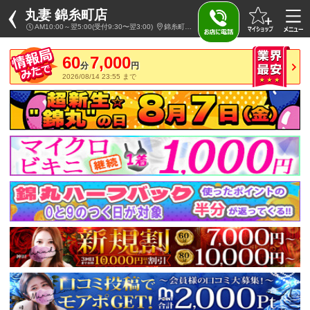
丸妻 錦糸町店
AM10:00～翌5:00(受付9:30〜翌3:00)
錦糸町発・近郊 / 人妻デリヘル
60
7,000
分
円
2026/08/14 23:55 まで