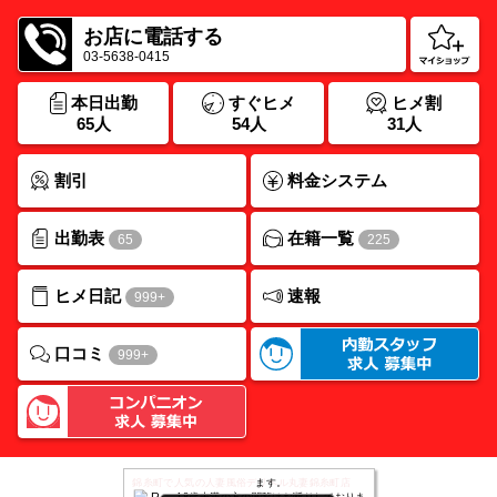
お店に電話する
03-5638-0415
本日出勤
すぐヒメ
ヒメ割
65人
54人
31人
割引
料金システム
出勤表
在籍一覧
65
225
ヒメ日記
速報
999+
口コミ
999+