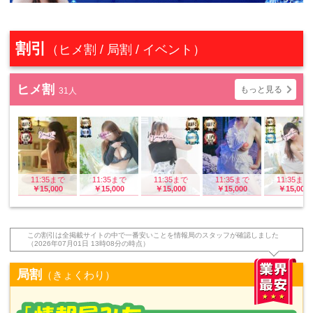
割引
（ヒメ割 / 局割 / イベント）
ヒメ割
もっと見る
31人
11:35まで
11:35まで
11:35まで
11:35まで
11:35まで
￥15,000
￥15,000
￥15,000
￥15,000
￥15,000
この割引は全掲載サイトの中で一番安いことを情報局のスタッフが確認しました
（2026年07月01日 13時08分の時点）
局割
（きょくわり）