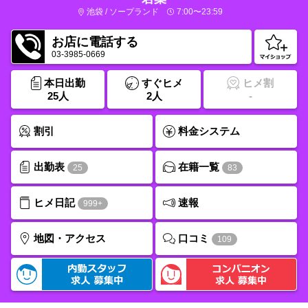
池袋 / ソープランド
7:00〜23:59
お店に電話する
03-3985-0669
本日出勤
すぐヒメ
ヒメ割
25人
2人
-
割引
料金システム
出勤表
在籍一覧
25
83
ヒメ日記
速報
999+
口コミ
地図・アクセス
109