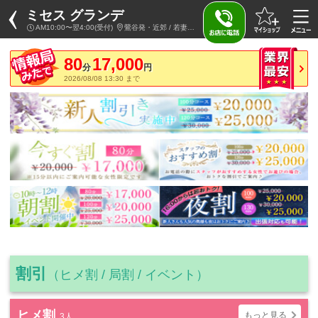
ミセス グランデ
AM10:00〜翌4:00(受付)
鶯谷発・近郊 / 若妻・人妻デリヘル
80
17,000
分
円
2026/08/08 13:30 まで
割引
（ヒメ割 / 局割 / イベント）
ヒメ割
もっと見る
3人