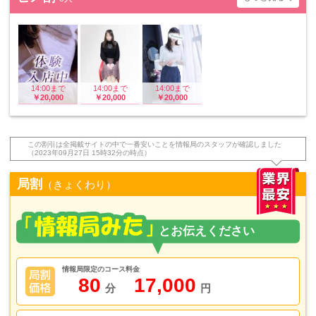
14:00まで
14:00まで
14:00まで
￥20,000
￥20,000
￥20,000
この割引は全掲載サイトの中で一番安いことを情報局のスタッフが確認しました
（2023年09月27日 15時32分の時点）
局割
（きょくわり）
情報局限定のコース料金
80
17,000
分
円