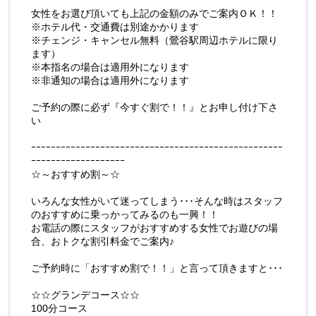
女性をお選び頂いても上記の金額のみでご案内ＯＫ！！
※ホテル代・交通費は別途かかります
※チェンジ・キャンセル無料（鶯谷駅周辺ホテルに限り
ます）
※本指名の場合は適用外になります
※非通知の場合は適用外になります
ご予約の際に必ず『今すぐ割で！！』とお申し付け下さ
い
ｰｰｰｰｰｰｰｰｰｰｰｰｰｰｰｰｰｰｰｰｰｰｰｰｰｰｰｰｰｰｰｰｰｰｰｰｰｰｰｰｰｰｰｰｰｰｰｰｰｰｰ
ｰｰｰｰｰｰｰｰｰｰｰｰｰｰｰｰｰｰｰ
☆～おすすめ割～☆
いろんな女性がいて迷ってしまう･･･そんな時はスタッフ
のおすすめに乗っかってみるのも一興！！
お電話の際にスタッフがおすすめする女性でお遊びの場
合、おトクな割引料金でご案内♪
ご予約時に「おすすめ割で！！」と言って頂きますと･･･
☆☆グランデコース☆☆
100分コース