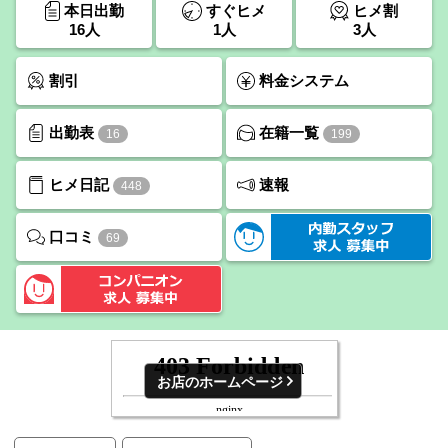
本日出勤
すぐヒメ
ヒメ割
16人
1人
3人
割引
料金システム
出勤表
在籍一覧
16
199
ヒメ日記
速報
448
口コミ
69
お店のホームページ