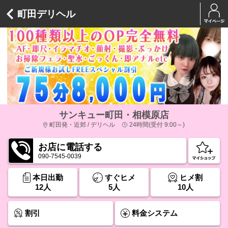
町田デリヘル
サンキュー町田・相模原店
町田発・近郊 / デリヘル
24時間(受付 9:00～)
お店に電話する
090-7545-0039
本日出勤
すぐヒメ
ヒメ割
12人
5人
10人
割引
料金システム