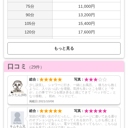
75分
11,000円
90分
13,200円
105分
15,400円
120分
17,600円
150分
22,000円
もっと見る
180分
26,400円
上記以外のロングコースも承れます。ご希望の方はお電話にて
ご相談ください。
口コミ
（29件）
■その他の料金
延長30分
5,900円
総合：
写真：
少し談笑し、シャワーに行き、一緒にお風呂。。後ろから抱く
指名料
2,000円
ように、入りおっぱいを堪能。気持ち良いとこを聴くと「中
が」との事でマ○コを開き弄ると感じてきて「ベッド行こ」と
ムケたん
(69)
なり移動。。 初め、ベッドにて…
クレジットカード利用
OK
掲載日:2021/10/06
総合：
写真：
基本プレイ
笑顔の可愛い女の子だったし、ホームページに書いてある通り
のオプションはちゃんとやってくれる女の子。しかも感じまく
キス
ディープキス
全身リップ
りで攻めていて楽しい、電マで何度もイッてもらい、こちらは
キムキム兄
それを見ているだけで楽しかった…