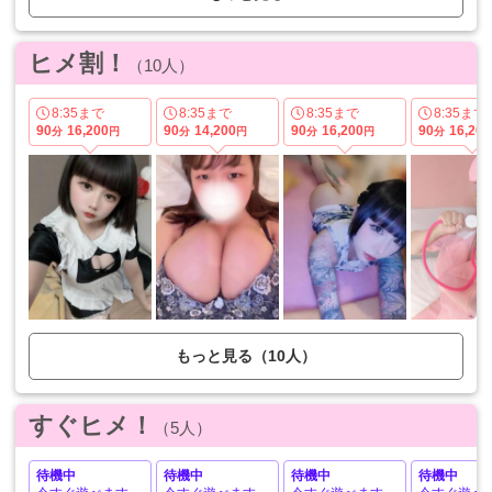
●電話予約は無料ですか？
電話予約は無料です。24時間いつでも受付可能で
ヒメ割！
す。
（10人）
ご利用日までに日数がある場合、ご利用前日に確認の
お電話をお願いしております。
※女の子の体調により、急遽お休みになる場合もござ
8:35まで
8:35まで
8:35まで
8:35まで
います。
90
16,200
90
14,200
90
16,200
90
16,200
分
円
※ご予約の一時間前に確認のお電話をお願いしており
分
円
分
円
分
ます。
●ここまで安いと他で料金取られたりしませんか？
24時間中、どの在籍女性と遊んでも30分3900円以外
の料金は一切頂きません。
30分から御座いますのでサンキューの醍醐味をご堪
能下さい！
●安いから女の子の質は悪いのではないですか？
娯楽の高級ソープや高級クラブですら、不景気の影響
を受けているこのご時世、
行き場を無くした女の子が続々サンキューに駆け込み
ます。
もっと見る（10人）
正直、この娘に30分3,900円でお相手していただける
のか、と、初めてのお客様の中には驚かれる方も多い
かと思います。
激安と謳っても安かろう悪かろうの世界ではない事を
すぐヒメ！
（5人）
一番に理解していただければ幸いです。
●女の子は日本人ですか？
待機中
待機中
待機中
待機中
サンキューの女の子は全員、日本人です。