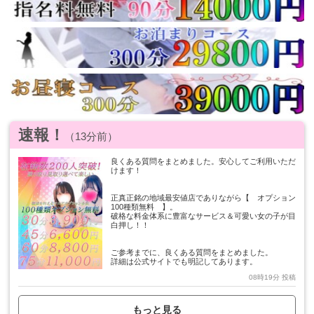
速報！
（13分前）
良くある質問をまとめました。安心してご利用いただ
けます！
正真正銘の地域最安値店でありながら【 オプション
100種類無料 】。
破格な料金体系に豊富なサービス＆可愛い女の子が目
白押し！！
ご参考までに、良くある質問をまとめました。
詳細は公式サイトでも明記してあります。
08時19分 投稿
公式サイト（よくある質問集FAQ）
https://39group.info/machida/question.html
もっと見る