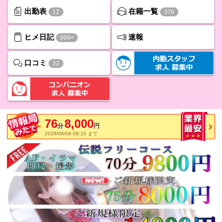
出勤表
在籍一覧
12
376
ヒメ日記
速報
999+
口コミ
32
76
8,000
分
円
2026/08/08 08:15 まで