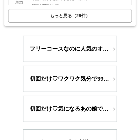
弟
(2)
生フェラ
玉舐め
シックスナイン
掲載日:2024/05/26
指入れ
素股
口内発射
もっと見る（29件）
フリーコースなのに人気のオプション4種ができちゃうんです！
初回だけ♡ワクワク気分で39デビュー！
初回だけ♡気になるあの娘で39デビュー！