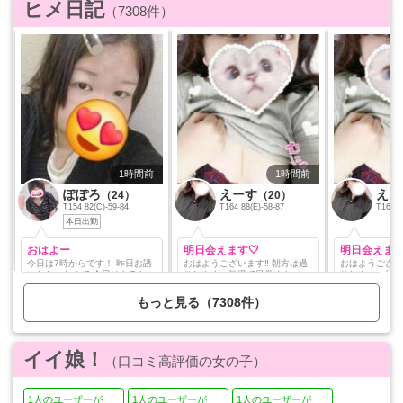
ヒメ日記
（7308件）
1時間前
1時間前
ぽぽろ
えーす
えー
（24）
（20）
T154 82(C)-59-84
T164 88(E)-58-87
T164 8
本日出勤
おはよー
明日会えます🤍
明日会えます
今日は7時からです！ 昨日お誘
おはようございます‼︎ 朝方は過
おはようございます‼︎
いなかったので 今日はあると嬉
ごしやすい気温で目覚めもバッ
ごしやすい気温
しいな…🤔💭 お待ちしてますm
チリな えーすです👀✨ そして明
チリな えーすです👀✨ そして明
(_ _)m
日 22時〜4時出勤予定です⑅･⏦ﾟ
日 22時〜4時出勤予定です⑅･⏦ﾟ
もっと見る（7308件）
♡ 深夜帯で夜更かしさんして下
♡ 深夜帯で夜更かしさんして下
さるお兄様 居ましたらお誘いお
さるお兄様 居ましたらお誘いお
待ちしてます🫶 この際お泊まり
待ちしてます🫶 この際お泊ま
コースもぜひ✨️ えーす
コースもぜひ✨️ えーす 女の子
ージへ http://36
イイ娘！
（口コミ高評価の女の子）
bk9kL3kvbWFj
NDczOTgy
1人のユーザーが
1人のユーザーが
1人のユーザーが