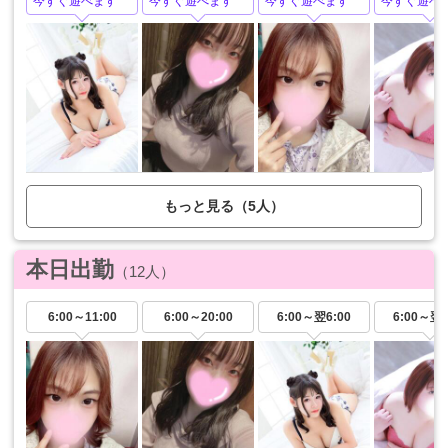
今すぐ遊べます
今すぐ遊べます
今すぐ遊べます
今すぐ遊べ
外国人は採用しておりません。
安全・安心価格で！
エンターテイメント性に富んだサービスで確実な満足
度をご提供します！
ご不明な点など御座いましたらお気軽にお問合せくだ
さい。
公式サイト
https://39group.info/machida/
もっと見る（5人）
本日出勤
（12人）
6:00～
11:00
6:00～
20:00
6:00～
翌6:00
6:00～
翌6