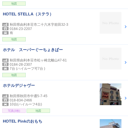
地図
HOTEL STELLA（ステラ）
秋田県由利本荘市二十六木字前田32-3
0184-23-2207
有
地図
ホテル スーパーぐーちょきぱー
秋田県由利本荘市松ヶ崎北離山47-61
0184-28-2307
7台 (ハイルーフ可7台 )
地図
ホテルデジャヴー
秋田県秋田市中通5-7-45
018-834-2466
10台(ハイルーフ4台)
写真(3枚)
地図
HOTEL Pinkのおもち