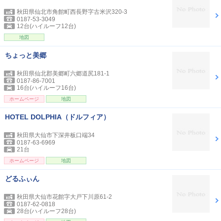
秋田県仙北市角館町西長野字古米沢320-3
0187-53-3049
12台(ハイルーフ12台)
地図
ちょっと美郷
秋田県仙北郡美郷町六郷道尻181-1
0187-86-7001
16台(ハイルーフ16台)
ホームページ
地図
HOTEL DOLPHIA（ドルフィア）
秋田県大仙市下深井板口端34
0187-63-6969
21台
ホームページ
地図
どるふぃん
秋田県大仙市花館字大戸下川原61-2
0187-62-0818
28台(ハイルーフ28台)