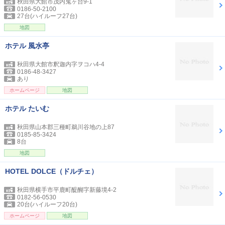
秋田県大館市茂内鬼ヶ台9-1
0186-50-2100
27台(ハイルーフ27台)
地図
ホテル 風水亭
秋田県大館市釈迦内字ヲコハ4-4
0186-48-3427
あり
ホームページ
地図
ホテル たいむ
秋田県山本郡三種町鵜川谷地の上87
0185-85-3424
8台
地図
HOTEL DOLCE（ドルチェ）
秋田県横手市平鹿町醍醐字新藤境4-2
0182-56-0530
20台(ハイルーフ20台)
ホームページ
地図