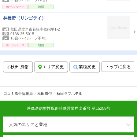
20台(ハイルーフ20台)
ホームページ
地図
林檎帝（リンゴテイ）
秋田県鹿角市花輪字鉄砲平1-2
0186-35-5015
16台(ハイルーフ不可)
ホームページ
地図
秋田 風俗
エリア変更
業種変更
トップに戻る
口コミ風俗情報局
秋田風俗
秋田ラブホテル
映像送信型性風俗特殊営業届出番号 第15259号
人気のエリアと業種