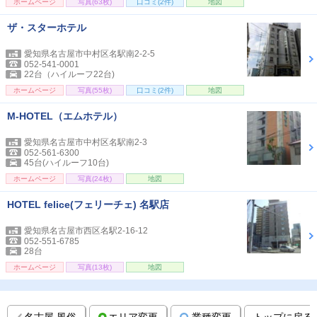
ホームページ
写真(63枚)
口コミ(2件)
地図
ザ・スターホテル
愛知県名古屋市中村区名駅南2-2-5
052-541-0001
22台（ハイルーフ22台)
ホームページ
写真(55枚)
口コミ(2件)
地図
M-HOTEL（エムホテル）
愛知県名古屋市中村区名駅南2-3
052-561-6300
45台(ハイルーフ10台)
ホームページ
写真(24枚)
地図
HOTEL felice(フェリーチェ) 名駅店
愛知県名古屋市西区名駅2-16-12
052-551-6785
28台
ホームページ
写真(13枚)
地図
名古屋 風俗
エリア変更
業種変更
トップに戻る