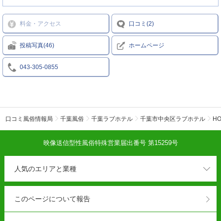
料金・アクセス
口コミ(2)
投稿写真(46)
ホームページ
043-305-0855
口コミ風俗情報局
千葉風俗
千葉ラブホテル
千葉市中央区ラブホテル
HO
映像送信型性風俗特殊営業届出番号 第15259号
人気のエリアと業種
このページについて報告