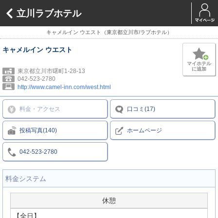
立川ラブホテル
キャメルイン ウエスト（東京都立川市/ラブホテル）
キャメルイン ウエスト
マイホテル
に追加
東京都立川市曙町1-28-13
042-523-2780
http://www.camel-inn.com/west.html
料金・アクセス
口コミ(17)
投稿写真(140)
ホームページ
042-523-2780
料金システム
休憩
【全日】