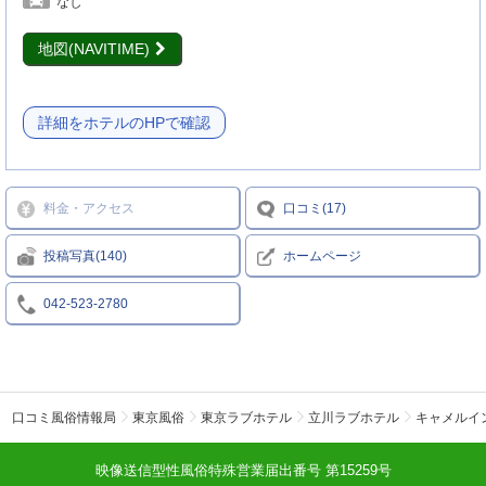
なし
地図(NAVITIME)
詳細をホテルのHPで確認
料金・アクセス
口コミ(17)
投稿写真(140)
ホームページ
042-523-2780
口コミ風俗情報局
東京風俗
東京ラブホテル
立川ラブホテル
キャメルイ
映像送信型性風俗特殊営業届出番号 第15259号