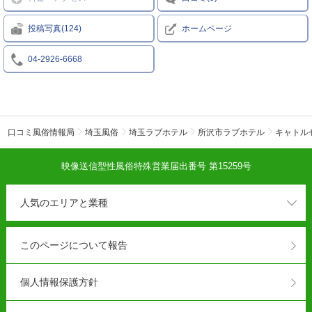
投稿写真(124)
ホームページ
04-2926-6668
口コミ風俗情報局
埼玉風俗
埼玉ラブホテル
所沢市ラブホテル
キャトル
映像送信型性風俗特殊営業届出番号 第15259号
人気のエリアと業種
このページについて報告
個人情報保護方針