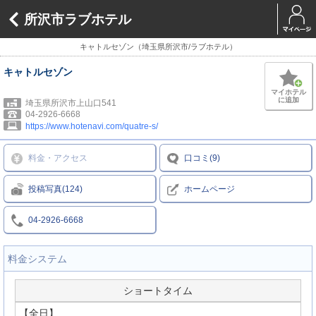
所沢市ラブホテル
キャトルセゾン（埼玉県所沢市/ラブホテル）
キャトルセゾン
マイホテル
に追加
埼玉県所沢市上山口541
04-2926-6668
https://www.hotenavi.com/quatre-s/
料金・アクセス
口コミ(9)
投稿写真(124)
ホームページ
04-2926-6668
料金システム
ショートタイム
【全日】