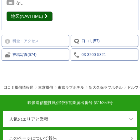
なし
地図(NAVITIME)
料金・アクセス
口コミ(57)
投稿写真(674)
03-3200-5321
口コミ風俗情報局
東京風俗
東京ラブホテル
新大久保ラブホテル
ドルフ
映像送信型性風俗特殊営業届出番号 第15259号
人気のエリアと業種
このページについて報告