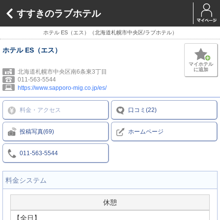
すすきのラブホテル
ホテル ES（エス）（北海道札幌市中央区/ラブホテル）
ホテル ES（エス）
マイホテル
に追加
北海道札幌市中央区南6条東3丁目
011-563-5544
https://www.sapporo-mig.co.jp/es/
料金・アクセス
口コミ(22)
投稿写真(69)
ホームページ
011-563-5544
料金システム
休憩
【全日】