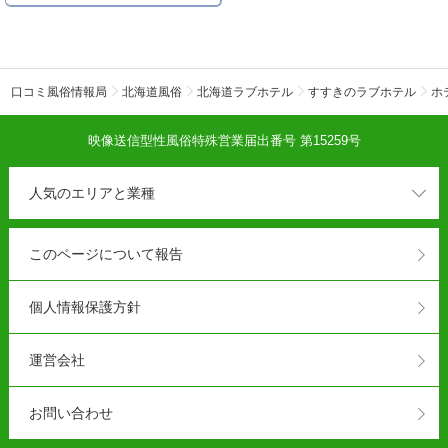
口コミ風俗情報局
北海道風俗
北海道ラブホテル
すすきのラブホテル
ホ
映像送信型性風俗特殊営業届出番号 第15259号
人気のエリアと業種
このページについて報告
個人情報保護方針
運営会社
お問い合わせ