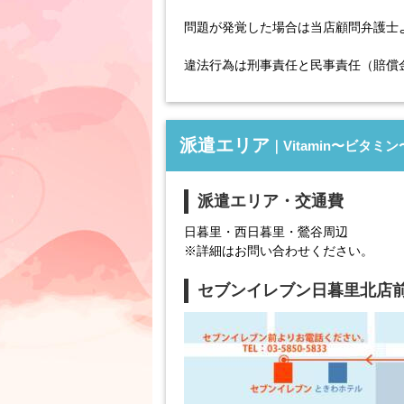
問題が発覚した場合は当店顧問弁護士
違法行為は刑事責任と民事責任（賠償
派遣エリア
｜Vitamin〜ビタミン
派遣エリア・交通費
日暮里・西日暮里・鶯谷周辺
※詳細はお問い合わせください。
セブンイレブン日暮里北店