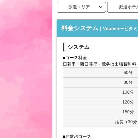
派遣エリア
派遣ホテ
料金システム
｜Vitamin〜ビタ
システム
■コース料金
日暮里・西日暮里・鶯谷は出張費無料
60分
80分
100分
120分
180分
延長（30分
■お散歩コース