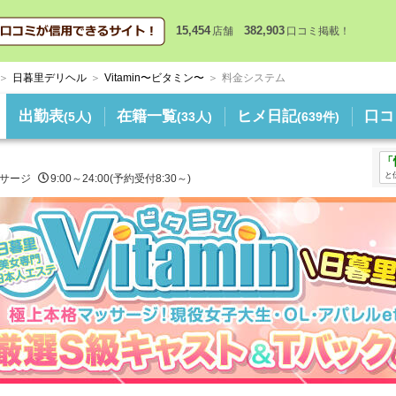
15,454
382,903
店舗
口コミ掲載！
日暮里デリヘル
Vitamin〜ビタミン〜
料金システム
出勤表
在籍一覧
ヒメ日記
口コ
(5人)
(33人)
(639件)
「
と
サージ
9:00～24:00(予約受付8:30～)