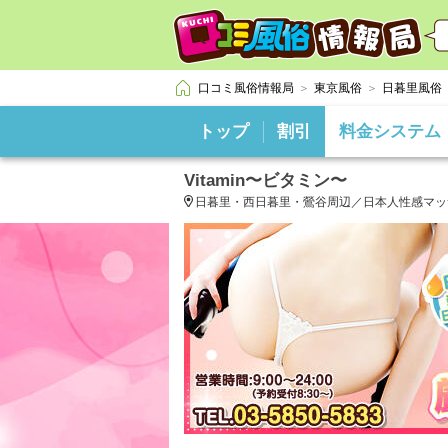
口コミ風俗情報局
東京風俗
日暮里風俗
トップ
割引
料金システム
Vitamin〜ビタミン〜
日暮里・西日暮里・鶯谷周辺／日本人性感マッ