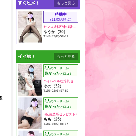
もっと見る
待機中
（21:03の時点）
センス抜群!?未経験セラピスト♪
ゆうか（30）
T146 87(E)-58-89
もっと見る
2人
のユーザーが
良かった
と口コミ
ハイレベルな爆乳セラピスト♪
ゆの（32）
T156 92(G)-57-89
電
2人
のユーザーが
良かった
と口コミ
S級清楚系セラピスト♪
もも（25）
T161 85(C)-56-87
2人
のユーザーが