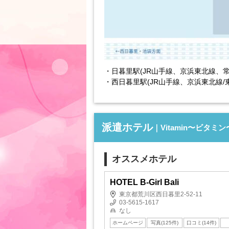
・日暮里駅(JR山手線、京浜東北線、常
・西日暮里駅(JR山手線、京浜東北線/
派遣ホテル
｜Vitamin〜ビタミン
オススメホテル
HOTEL B-Girl Bali
東京都荒川区西日暮里2-52-11
03-5615-1617
なし
ホームページ
写真(125件)
口コミ(14件)