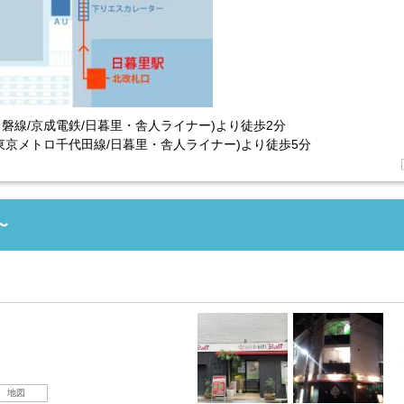
磐線/京成電鉄/日暮里・舎人ライナー)より徒歩2分
東京メトロ千代田線/日暮里・舎人ライナー)より徒歩5分
〜
地図