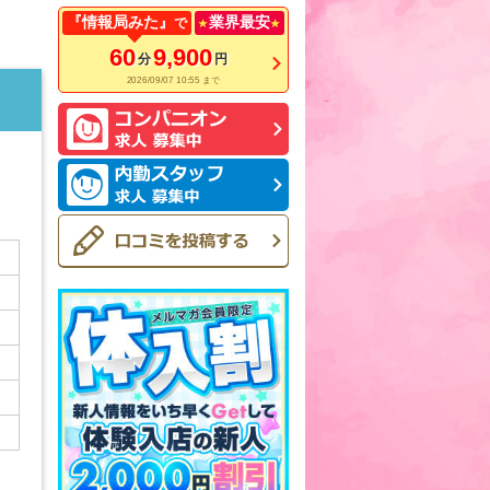
『情報局みた』
業界最安
で
60
9,900
分
円
2026/09/07 10:55 まで