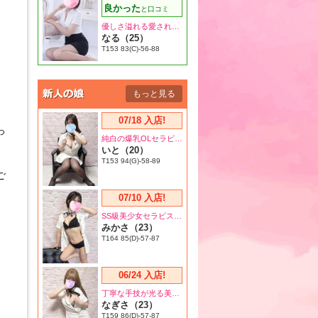
良かった
と口コミ
優しさ溢れる愛されセラピスト♪
なる（25）
T153 83(C)-56-88
もっと見る
07/18 入店!
っ
純白の爆乳OLセラピスト♪
いと（20）
T153 94(G)-58-89
ご
07/10 入店!
SS級美少女セラピスト♪
みかさ（23）
T164 85(D)-57-87
06/24 入店!
丁寧な手技が光る美肌セラピスト♪
なぎさ（23）
T159 86(D)-57-87