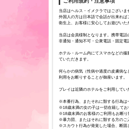
ご利用規約・注意事項
当店はヘルス・イメクラではございま
外国人の方は日本語で会話が出来れば
衛生上、お客様に安心してお遊びいた
当店は会員様制となります。携帯電話
非通知・通知不可・公衆電話・固定電
ホテル・ルーム内にてスマホなどの撮
ていただきます。
何らかの病気（性病や過度の皮膚病な
利用をお断りすることが御座います。
プレイは近隣のホテルをご利用してい
※本番行為、またそれに類する行為は
※18歳未満の女の子は一切在籍してお
※18歳未満のお客様のご利用もお断り
※暴力団、またはそれに類する方のご
※スカウト行為が発覚した場合、断固