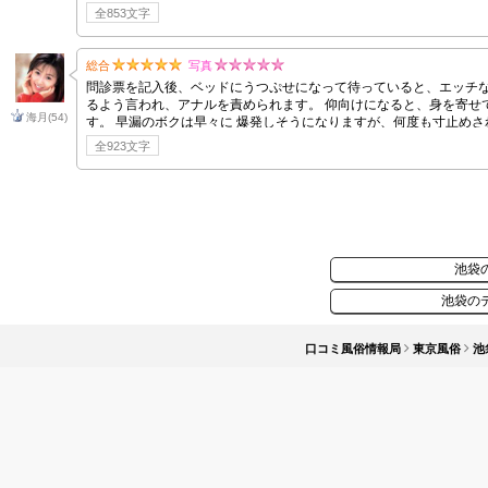
全853文字
総合
写真
問診票を記入後、ベッドにうつぷせになって待っていると、エッチな
るよう言われ、アナルを責められます。 仰向けになると、身を寄せ
海月
(54)
す。 早漏のボクは早々に 爆発しそうになりますが、何度も寸止め
た。
全923文字
池袋
池袋の
口コミ風俗情報局
東京風俗
池