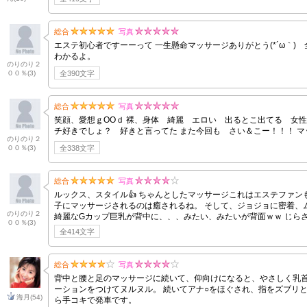
総合
写真
エステ初心者ですーーって 一生懸命マッサージありがとう(*´ω｀) 全然やれてるよ☆彡 まず、ルックスレベルの高さに驚か
わかるよ。
のりのり２
００％
(3)
全390文字
総合
写真
笑顔、愛想ｇOOｄ 裸、身体 綺麗 エロい 出るとこ出てる 女性らしく お尻好き アツいよ マッサージか
のりのり２
００％
(3)
全338文字
総合
写真
ルックス、スタイル👍 ちゃんとしたマッサージこれはエステファンも喜ぶ
子にマッサージされるのは癒されるね。 そして、ジョジョに密着、ムラムラ
のりのり２
綺麗なGカップ巨乳が背中に、、、みたい、みたいが背面ｗｗ じら
００％
(3)
全414文字
総合
写真
背中と腰と足のマッサージに続いて、仰向けになると、やさしく乳首
ーションをつけてヌルヌル。 続いてアナ○をほぐされ、指をズブリと挿入されました。 「前立腺、好きなの」とおっしゃってました。 最後は何回も寸止めされなが
海月
(54)
ら手コキで発車です。