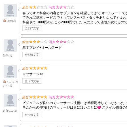
総合
写真
会ってすぐ料金の内容とオプションを確認してきて オールヌードで
てみれば基本サービスでトップレス+バストタッチありなんですよね
kkat
(3)
料金表で1000円のところ2000円でした 人によって値段が変わるのでしょうか？ それ
回抜くやどこを重点的にエステするのか決められるのかと期待してい
全727文字
総合
写真
基本プレイ+オールヌード
全339文字
効果
(1)
総合
マッサージ+α
全309文字
ぺいすぺ
いす
(1)
総合
写真
ビジュアルが良いのでマッサージ技術には差程期待していなかったで
そこからの仰向けのマッサージは更に凄いことに
スタイル抜群のG
東條012
(2)
全359文字