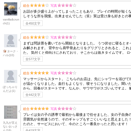
総合
写真
お話が多少盛り上がってしまったこともあり、プレイの時間が短くな
しそうな所を我慢。出来ませんでした（笑）実は受け身も好きとの
vanilla&crun
ch
(1)
全450文字
総合
写真
まずは問診票を書いてから開始となりました。 うつ伏せに寝るとオ
み解されます。 背中から肩甲骨あたりをグリグリとされると、これ
ターク・
た。 気付くと仰向けにされており、そこからは抜きタイムです。 
ハル
(10)
気持ち良すぎでそのまま発射しちゃいました。
全577文字
総合
写真
マッサージからスタート。 こちらのお店は、先にシャワーを浴びて待つためプレイ時間が長くお得
が温かくなりました。血行もよくなり、寝そうになりました。聞いたところ、昼
ぽっちゃり
から、回春がスタートです。なんか、サワサワがスゴいんですよ。 触れ
んだよ
(1)
全442文字
総合
写真
プレイは女の子の誘導で最初から最後まで任せました、女の子自身
雰囲気が全然違うので、そのギャップもすごくいいなと思えました！
九九が言え
たのと、サービスにおいて、今のところ一番良かったと思います！
ないおっさ
ん
(16)
全419文字