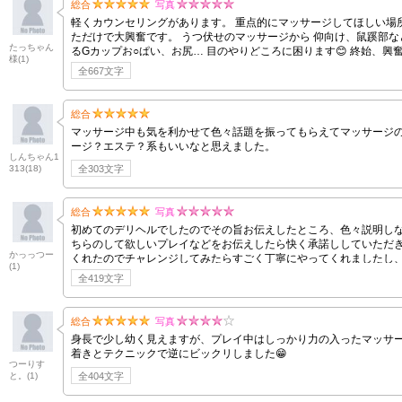
総合
写真
軽くカウンセリングがあります。 重点的にマッサージしてほしい場所
ただけで大興奮です。 うつ伏せのマッサージから 仰向け、鼠蹊部など丁寧な施術でした。 仰向けのマッサージ中はもうまさに絶景です笑 オイルがついたハリのあ
たっちゃん
るGカップお○ぱい、お尻… 目のやりどころに困ります😊 終始、興奮しっぱなしです。 トークも非常に楽しく、 こちらの話を
様
(1)
す。 聞き上手なので、 日頃のストレスなど、内面的なところまで
全667文字
総合
マッサージ中も気を利かせて色々話題を振ってもらえてマッサージの
ージ？エステ？系もいいなと思えました。
しんちゃん1
313
(18)
全303文字
総合
写真
初めてのデリヘルでしたのでその旨お伝えしたところ、色々説明しな
ちらのして欲しいプレイなどをお伝えしたら快く承諾ししていただきました。 普通にお尻に指を入れられたことありませんでしたが、やって
かっっつー
くれたのでチャレンジしてみたらすごく丁寧にやってくれましたし
(1)
全419文字
総合
写真
身長で少し幼く見えますが、プレイ中はしっかり力の入ったマッサージとハンドフィニ
着きとテクニックで逆にビックリしました😁
つーりす
と。
(1)
全404文字