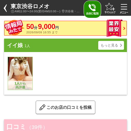
東京渋谷ロメオ
AM11:00〜24:00(受付AM10:00～)
渋谷発・近郊 / ブロンドガール専門デリヘル
50
9,000
分
円
2026/09/09 16:55 まで
イイ娘
もっと見る
1人
1人
から
高評価
このお店の口コミを投稿
口コミ
（39件）