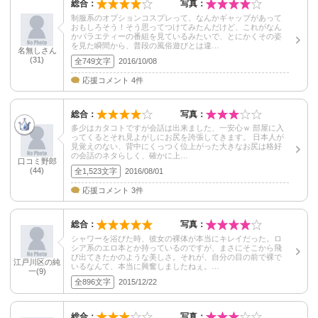
総合：
写真：
制服系のオプションコスプレって、なんかギャップがあって
おもしろそう！そう思ってつけてみたんだけど、これがなん
かバラエティーの番組を見ているみたいで、とにかくその姿
を見た瞬間から、普段の風俗遊びとは違…
名無しさん
(31)
全749文字
2016/10/08
応援コメント 4件
総合：
写真：
多少はカタコトですが会話は出来ました、一安心ｗ 部屋に入
ってくるとそれ見よがしにお尻を誇張してきます。 日本人が
見覚えのない、背中にくっつく位上がった大きなお尻は格好
の会話のネタらしく、確かに上…
口コミ野郎
(44)
全1,523文字
2016/08/01
応援コメント 3件
総合：
写真：
シャワーを浴びた時、彼女の裸体が本当にキレイだった。ロ
シア系のエロ本とか持っているのですが、まさにそこから飛
び出てきたかのような美しさ。それが、自分の目の前で裸で
江戸川区の純
いるなんて、本当に興奮しましたねぇ。…
一(9)
全896文字
2015/12/22
総合：
写真：