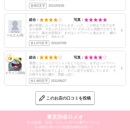
全802文字
2012/03/30
総合：
写真：
嬢が部屋に入ってきてからまず、ハグ、この時点で息子は半
立ち状態。ズボンの上からｲｼﾞｲｼﾞズボンから我慢汁が出てき
たので、服を全部脱ぎ、まずはシャワーへと進みます。 嬢の
ぺんたん(6)
服を脱がせて、現れたダ…
全1,073文字
2011/07/05
総合：
写真：
適度にコミュニケーションをとりながら、まずはシャワーへ
と進みます。 サクサクと服を脱いで現れたダイナマイトボデ
ィに目が奪われてしまい、すぐに息子が反応しています。 そ
スラリン(550)
の様子を見た嬢が、悪戯っぽい…
全1,483文字
2011/06/27
このお店の口コミを投稿
東京渋谷ロメオ
渋谷発・近郊 / ブロンドガール専門デリヘル
AM11:00〜24:00(受付AM10:00～)