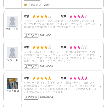
応援コメント 28件
総合：
写真：
バックでしました！まさに馬に乗っている感覚を思い出しま
す(*^^*)(私が乗馬が好きだったゆえに、かつ尻フェチなので)
本当に最高で弾む尻が最高に気持ち良かった(*^^*)
忍者トシ(1)
全310文字
2021/08/01
総合：
写真：
口でするのがすごく上手いし、こっちはほぼ受け身だったの
に積極的に向こうからスキンシップをとってくれて、雰囲気
もよかったです。これは（ステレオタイプ的なイメージも込
つゆり(1)
みの）フォーリナーならではでしょうか…
全373文字
2021/03/28
総合：
写真：
シャワーを浴びて、恥ずかしいから電気を暗くしてほしいと
言われ電気を消しスタート。 と、ベッドに押し倒されて乳首
を舐められ、徐々に下に行き濃厚フ○ラ・・その巨乳なおっぱ
抜き丸(51)
いを揉みながらテクニックを味わ…
全757文字
2020/04/04