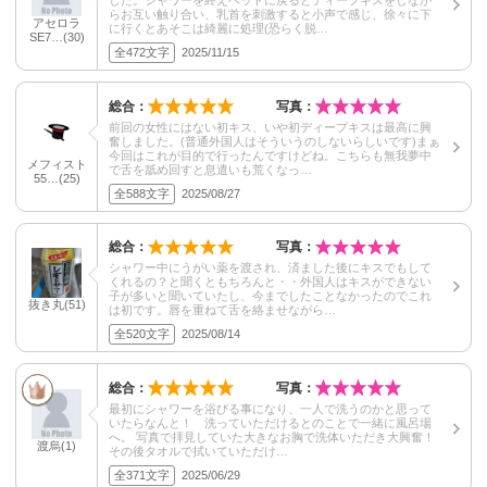
した。シャワーを終えベッドに戻るとディープキスをしなが
らお互い触り合い、乳首を刺激すると小声で感じ、徐々に下
アセロラ
に行くとあそこは綺麗に処理(恐らく脱…
SE7…(30)
全472文字
2025/11/15
総合：
写真：
前回の女性にはない初キス、いや初ディープキスは最高に興
奮しました。(普通外国人はそういうのしないらしいです)まぁ
今回はこれが目的で行ったんですけどね。こちらも無我夢中
メフィスト
で舌を舐め回すと息遣いも荒くなっ…
55…(25)
全588文字
2025/08/27
総合：
写真：
シャワー中にうがい薬を渡され、済ました後にキスでもして
くれるの？と聞くともちろんと・・外国人はキスができない
子が多いと聞いていたし、今までしたことなかったのでこれ
抜き丸(51)
は初です。唇を重ねて舌を絡ませながら…
全520文字
2025/08/14
総合：
写真：
最初にシャワーを浴びる事になり、一人で洗うのかと思って
いたらなんと！ 洗っていただけるとのことで一緒に風呂場
へ。 写真で拝見していた大きなお胸で洗体いただき大興奮！
渡烏(1)
その後タオルで拭いていただけ…
全371文字
2025/06/29