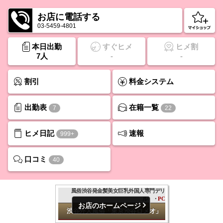
お店に電話する
03-5459-4801
本日出勤
すぐヒメ
ヒメ割
7人
-
-
割引
料金システム
出勤表
在籍一覧
7
22
ヒメ日記
速報
999+
口コミ
40
お店のホームページ