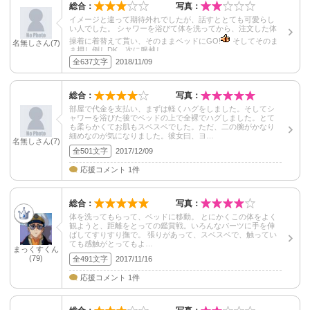
総合：
写真：
イメージと違って期待外れでしたが、話すととても可愛らし
い人でした。 シャワーを浴びて体を洗ってから、注文した体
操着に着替えて貰い、そのままベッドにGO!
そしてそのま
名無しさん(7)
ま押し倒しDK。次に服越し…
全637文字
2018/11/09
総合：
写真：
部屋で代金を支払い、まずは軽くハグをしました。そしてシ
ャワーを浴びた後でベッドの上で全裸でハグしました。とて
も柔らかくてお肌もスベスベでした。ただ、二の腕がかなり
細めなのが気になりました。彼女曰、ヨ…
名無しさん(7)
全501文字
2017/12/09
応援コメント 1件
総合：
写真：
体を洗ってもらって、ベッドに移動。 とにかくこの体をよく
観ようと、距離をとっての鑑賞戦。いろんなパーツに手を伸
ばしてすりすり撫で。 張りがあって、スベスベで、触ってい
ても感触がとってもよ…
まっくすくん
(79)
全491文字
2017/11/16
応援コメント 1件