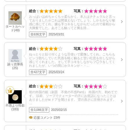
総合：
写真：
おっぱいはめちゃくちゃ柔らかく、本人はナチュラルと言っ
ておりましたがこれは間違えないでしょう。しかもかなり敏
感に感じてくれ、嬢も手コキをしながらだったので最初から
タートルヘッ
大興奮でした。あそこも触ってと腕を持…
ド(49)
全636文字
2025/03/31
総合：
写真：
ねっとりと貼り付くような舌使いで愛撫してくれ、こちらも
ピンコ勃ちしていた乳首を軽く触ると甘い吐息を出しながら
感じてくれました。そして手コキをしながらフ◯ラをしてく
諭ぅ吉隊長
れましたが、いつの間にかスキンが・・…
(25)
全427文字
2025/03/24
総合：
写真：
初の外国の姫（副題 不発の不惑Part1） 外国の方、初めてで
す。 以前、ソープでクォーターの方にお世話になったことは
ありましたがw ドアを開けます。 背の高さに圧倒されます。
…
不惑より性欲
(183)
全3,086文字
2025/02/15
応援コメント 23件