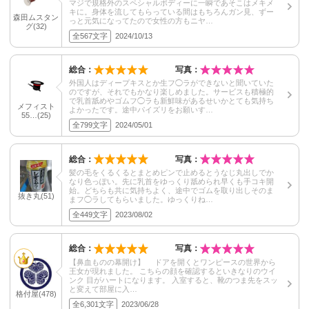
マジで規格外のスペシャルボディーに一瞬であそこはメキメ
キに。身体を流してもらっている間はもちろんガン見、ずー
森田ムスタン
っと元気になってたので女性の方もニヤ…
グ(32)
全567文字
2024/10/13
総合：
写真：
外国人はディープキスとか生フ◯ラができないと聞いていた
のですが、それでもかなり楽しめました。サービスも積極的
で乳首舐めやゴムフ◯ラも新鮮味があるせいかとても気持ち
メフィスト
よかったです。途中パイズリをお願いす…
55…(25)
全799文字
2024/05/01
総合：
写真：
髪の毛をくるくるとまとめピンで止めるとうなじ丸出しでか
なり色っぽい。先に乳首をゆっくり舐められ早くも手コキ開
始。どちらも共に気持ちよく、途中でゴムを取り出しそのま
抜き丸(51)
まフ◯ラしてもらいました。ゆっくりね…
全449文字
2023/08/02
総合：
写真：
【鼻血ものの幕開け】 ドアを開くとワンピースの世界から
王女が現れました。 こちらの顔を確認するといきなりのウイ
ンク 目がハートになります。 入室すると、靴のつま先をスッ
と変えて部屋に入…
格付屋(478)
全6,301文字
2023/06/28