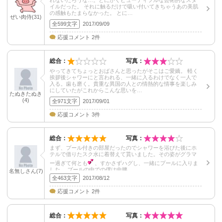
れないだろうな…。とにかくビューティフルな芸術的なスタ
イルだった。 それに触るだけで吸い付いてきちゃうあの美肌
の感触もたまらなかった。 とに…
ぜい肉侍(31)
全599文字
2017/09/09
応援コメント 2件
総合：
写真：
やってきてちょっとおばさんと思ったがそこはご愛嬌。 軽く
挨拶後シャワーにと言われる、一緒に入るわけでなく一人で
入る。歯も磨く。貴重な異国の人との情熱的な情事を楽しみ
にしていたがこれからこんな思いを…
たぬきたぬき
(4)
全971文字
2017/09/01
応援コメント 3件
総合：
写真：
まず、プール付きの部屋だったのでシャワーを浴びた後にホ
テルで借りたスク水に着替えて貰いました。その姿がグラマ
ー過ぎて何とも
、すかさずハグし、一緒にプールに入りま
した。 プールの中での僕は中腰…
名無しさん(7)
全463文字
2017/08/12
応援コメント 2件
総合：
写真：