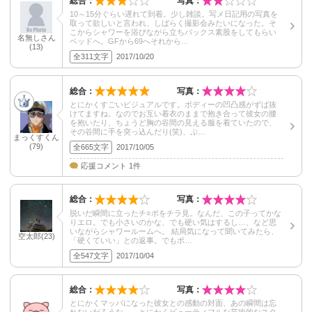
総合：
写真：
10～15分ぐらい遅れて到着。少し雑談。写メ日記用の写真を
取って欲しいと言われ、しばらく撮影会みたいになった。そ
こからシャワーを浴びながら立ちバックス素股をしてもらい
名無しさん
ベッドへ。GFから69へそれから…
(13)
全311文字
2017/10/20
総合：
写真：
とにかくすごいビジュアルです。ボディーの凹凸感がずば抜
けてますね。なのでお互い着衣のままで抱き合って彼女の腰
を抱いたり、ちょうど胸の谷間の見える服を着ていたので、
その谷間に手を突っ込んだり(笑)、ぷ…
まっくすくん
(79)
全665文字
2017/10/05
応援コメント 1件
総合：
写真：
脱いだ瞬間に立ったチ○ポをチラ見。なんだ、この子ってかな
りエロ。でも小さいのかな、でも硬い気はするし…、など思
いながらシャワールームへ。 結局気になって聞いてみたら、
空太郎(23)
「硬くていい」との返事。でもボ…
全547文字
2017/10/04
総合：
写真：
とにかくマッパになった彼女との感動の対面、あの瞬間は忘