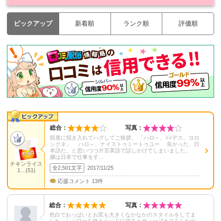
ピックアップ
新着順
ランク順
評価順
総合：
写真：
部屋に招き入れてハグしてご挨拶。 「ハロ～、○○デス。ヨロ
シクネ」 ハロ～、ナイストゥミートゥユー 良かった、日
本語だ。と思いつつ片言英語で話しかけてしまいました。
嬢は日本で仕事をす…
チキンライス
全2,501文字
2017/11/25
1…(51)
応援コメント 13件
総合：
写真：
色白でおっぱいとお尻も大きくなかなかのスタイルをしてま