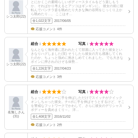
とにかくこの素晴らしいボディースタイルをどう楽しもう
か、そればかり考えるとアソコはギンギンに。 彼女の前に寝
転んでパンチラ姿を眺めたり大きな胸の谷間をじっくり上か
ら眺めたり…。 ここはオ…
シコ太郎(22)
全1,022文字
2017/06/05
応援コメント 4件
総合：
写真：
なんとなく海外通に思われたくて部屋に入ってきた彼女とい
きなりハグしました(笑) そうしたら彼女の方も感激してくれ
たのか、ちょっと強めに抱きしめてくれました。 でも大きな
ボインに押されのけぞる体勢…
シコ太郎(22)
全1,226文字
2017/04/23
応援コメント 3件
総合：
写真：
ちょっとボディーに手を伸ばしただけでスイッチがクイック
オンしちゃった彼女。チ○ポに手を伸ばそうとするけど、そこ
を警戒なフットワークでかわして、さらに彼女のデリシャス
ボディーを責めまくり～。 洋…
名無しさん
(31)
全1,408文字
2016/11/02
応援コメント 2件