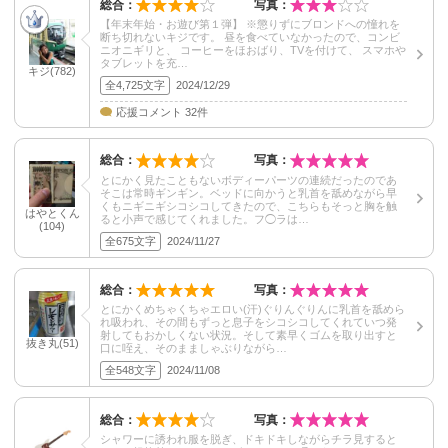
総合：
写真：
【年末年始・お遊び第１弾】 ※懲りずにブロンドへの憧れを
断ち切れないキジです。 昼を食べていなかったので、コンビ
ニオニギリと、 コーヒーをほおばり、TVを付けて、 スマホや
タブレットを充…
キジ(782)
全4,725文字
2024/12/29
応援コメント 32件
総合：
写真：
とにかく見たこともないボディーパーツの連続だったのであ
そこは常時ギンギン。ベッドに向かうと乳首を舐めながら早
くもニギニギシコシコしてきたので、こちらもそっと胸を触
はやとくん
ると小声で感じてくれました。フ◯ラは…
(104)
全675文字
2024/11/27
総合：
写真：
とにかくめちゃくちゃエロい(汗)ぐりんぐりんに乳首を舐めら
れ吸われ、その間もずっと息子をシコシコしてくれていつ発
射してもおかしくない状況。そして素早くゴムを取り出すと
抜き丸(51)
口に咥え、そのまましゃぶりながら…
全548文字
2024/11/08
総合：
写真：
シャワーに誘われ服を脱ぎ、ドキドキしながらチラ見すると