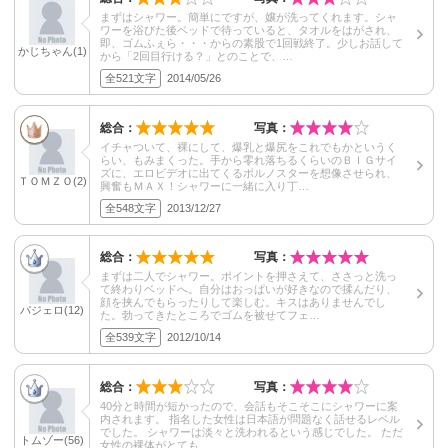
まずはシャワー。簡単にですが、嬢が洗ってくれます。シャ
ワーを浴びた後ベッドで待っていると、タオルをはがされ、
即、ゴムふぇら・・・からの素股で1回戦終了。少しお話して
かじちゃん(1)
から「2回目行ける？」とのことで、…
全521文字
2014/05/26
総合：
写真：
イチャついて、裸にして、爆乳と爆尻をこれでもかというく
らい、もみまくった。手から零れ落ちるくらいのＢＩＧサイ
ズに、エロビデオに出てくるポルノスターを想像させられ、
ＴＯＭＺＯ(2)
興奮もＭＡＸ！シャワーに一緒に入り丁…
全548文字
2013/12/27
総合：
写真：
まずは二人でシャワー。ポイントを押さえて、ささっと洗っ
て終わりベッドへ。自分はおっぱいが好きなので揉んだり、
顔を挟んでもらったりして楽しむ。キスはありませんでし
パジェロ(12)
た。勃ってきたところでゴムを被せてフェ…
全539文字
2012/10/14
総合：
写真：
40分と時間が短かったので、会話もそこそこにシャワーに案
内されます。 指名した女性は日本語が問題なく話せるレベル
でした。 シャワーは淡々と洗われるという感じでした。 ただ
トムゾー(56)
女性の裸体がとても…