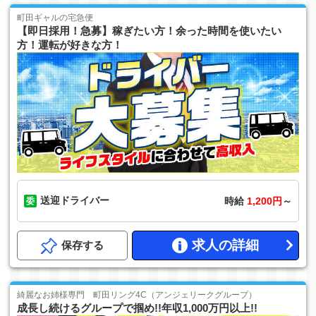
町田ギャルの宅急便
【即日採用！急募】稼ぎたい方！余った時間を使いたい
方！運転が好きな方！
送迎ドライバー
時給
1,200円
～
求人の詳細
保存する
綺麗なお姉様専門 町田リング4C（アンジェリークグループ）
成長し続けるグループで掴め!!年収1,000万円以上!!