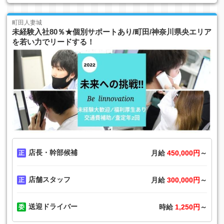
町田人妻城
未経験入社80％★個別サポートあり/町田/神奈川県央エリア
を若い力でリードする！
店長・幹部候補
月給
450,000円
～
店舗スタッフ
月給
300,000円
～
送迎ドライバー
時給
1,250円
～