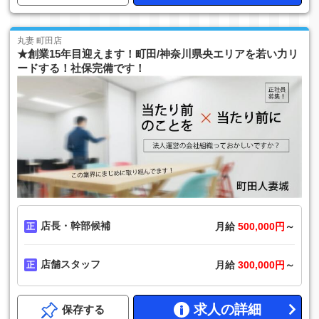
丸妻 町田店
★創業15年目迎えます！町田/神奈川県央エリアを若い力リ
ードする！社保完備です！
店長・幹部候補
月給
500,000円
～
店舗スタッフ
月給
300,000円
～
求人の詳細
保存する