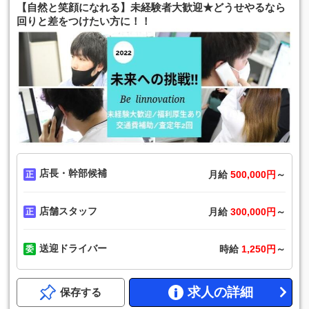
【自然と笑顔になれる】未経験者大歓迎★どうせやるなら
回りと差をつけたい方に！！
店長・幹部候補
月給
500,000円
～
店舗スタッフ
月給
300,000円
～
送迎ドライバー
時給
1,250円
～
求人の詳細
保存する