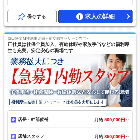
求人の詳細
保存する
成田快楽Ｍ性感倶楽部～前立腺マッサージ専門～
正社員は社保全員加入、有給休暇や家族手当などの福利厚
生も充実。安定安心の職場です
店長・幹部候補
月給
500,000円
～
店舗スタッフ
月給
350,000円
～