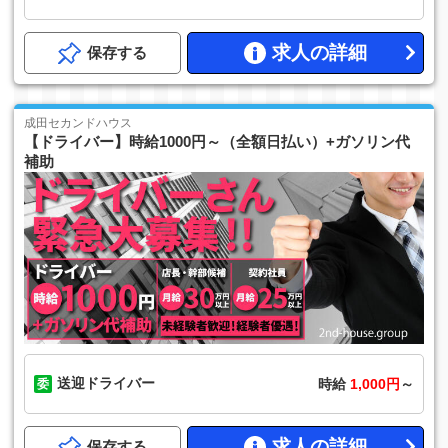
求人の詳細
保存する
成田セカンドハウス
【ドライバー】時給1000円～（全額日払い）+ガソリン代
補助
送迎ドライバー
時給
1,000円
～
求人の詳細
保存する