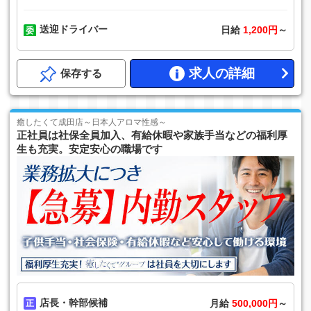
送迎ドライバー
日給
1,200円
～
求人の詳細
保存する
癒したくて成田店～日本人アロマ性感～
正社員は社保全員加入、有給休暇や家族手当などの福利厚
生も充実。安定安心の職場です
店長・幹部候補
月給
500,000円
～