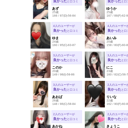
良かった
良かった
と口コミ
と口
あず
ゆうか
25歳
25歳
166 / 87(D)-56-84
167 / 88(F)-62-
4人のユーザーが
4人のユーザー
良かった
良かった
と口コミ
と口
ゆま
あいみ
24歳
20歳
160 / 85(C)-63-87
158 / 80(F)-60-
3人のユーザーが
3人のユーザー
良かった
良かった
と口コミ
と口
このか
にこ
20歳
23歳
149 / 98(I)-59-86
160 / 82(C)-56-
3人のユーザーが
2人のユーザー
良かった
良かった
と口コミ
と口
あおば
りいな
26歳
22歳
148 / 86(C)-58-84
162 / 90(F)-60-
2人のユーザーが
2人のユーザー
良かった
良かった
と口コミ
と口
あかね
きょうこ