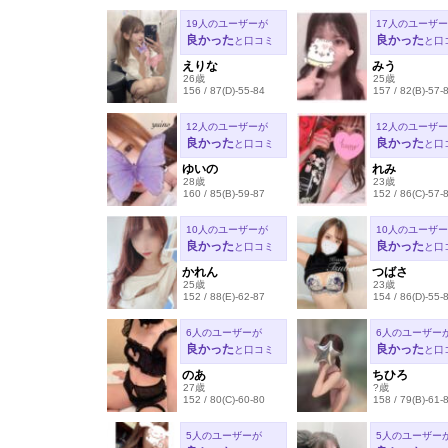
19人のユーザーが
17人のユーザ
良かった
良かった
と口コミ
と口
えりな
みう
26歳
25歳
156 / 87(D)-55-84
157 / 82(B)-57-
12人のユーザーが
12人のユーザ
良かった
良かった
と口コミ
と口
ゆいの
れみ
28歳
23歳
160 / 85(B)-59-87
152 / 86(C)-57-
10人のユーザーが
10人のユーザ
良かった
良かった
と口コミ
と口
かれん
つばさ
25歳
23歳
152 / 88(E)-62-87
154 / 86(D)-55-
6人のユーザーが
6人のユーザー
良かった
良かった
と口コミ
と口
のあ
ちひろ
27歳
?歳
152 / 80(C)-60-80
158 / 79(B)-61-
5人のユーザーが
5人のユーザー