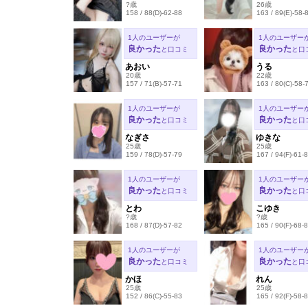
?歳
26歳
158 / 88(D)-62-88
163 / 89(E)-58-
1人のユーザーが
1人のユーザー
良かった
良かった
と口コミ
と口
あおい
うる
20歳
22歳
157 / 71(B)-57-71
163 / 80(C)-58-
1人のユーザーが
1人のユーザー
良かった
良かった
と口コミ
と口
なぎさ
ゆきな
25歳
25歳
159 / 78(D)-57-79
167 / 94(F)-61-
1人のユーザーが
1人のユーザー
良かった
良かった
と口コミ
と口
とわ
こゆき
?歳
?歳
168 / 87(D)-57-82
165 / 90(F)-68-
1人のユーザーが
1人のユーザー
良かった
良かった
と口コミ
と口
かほ
れん
25歳
25歳
152 / 86(C)-55-83
165 / 92(F)-58-