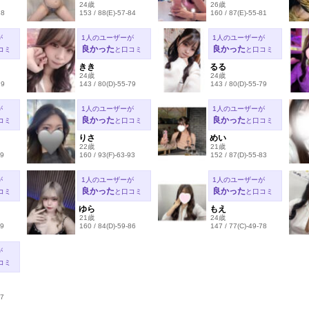
24歳
26歳
88
153 / 88(E)-57-84
160 / 87(E)-55-81
が
1人のユーザーが
1人のユーザーが
良かった
良かった
コミ
と口コミ
と口コミ
きき
るる
24歳
24歳
79
143 / 80(D)-55-79
143 / 80(D)-55-79
が
1人のユーザーが
1人のユーザーが
良かった
良かった
コミ
と口コミ
と口コミ
りさ
めい
22歳
21歳
89
160 / 93(F)-63-93
152 / 87(D)-55-83
が
1人のユーザーが
1人のユーザーが
良かった
良かった
コミ
と口コミ
と口コミ
ゆら
もえ
21歳
24歳
89
160 / 84(D)-59-86
147 / 77(C)-49-78
が
コミ
87