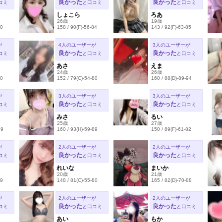
良かった
良かった
コミ
と口コミ
と口コミ
しょこら
ろあ
26歳
19歳
90
158 / 90(F)-56-84
143 / 92(F)-63-85
が
4人のユーザーが
3人のユーザーが
良かった
良かった
コミ
と口コミ
と口コミ
あさ
えま
24歳
26歳
80
152 / 79(C)-54-80
160 / 88(D)-89-94
が
3人のユーザーが
3人のユーザーが
良かった
良かった
コミ
と口コミ
と口コミ
みさ
るい
25歳
27歳
79
160 / 93(H)-59-89
150 / 89(F)-61-82
が
2人のユーザーが
2人のユーザーが
良かった
良かった
コミ
と口コミ
と口コミ
れいな
まいか
20歳
21歳
89
148 / 81(C)-55-80
165 / 82(D)-70-88
が
2人のユーザーが
2人のユーザーが
良かった
良かった
コミ
と口コミ
と口コミ
あい
もか