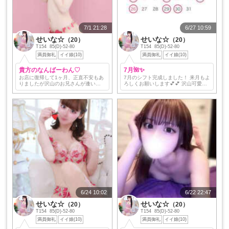
7/1 21:28
6/27 10:59
せいな☆
せいな☆
（20）
（20）
T154 85(D)-52-80
T154 85(D)-52-80
満員御礼
イイ娘(10)
満員御礼
イイ娘(10)
貴方のなんばーわん♡
7月🌺✨
お店に復帰して1ヶ月、正直不安もあ
7月のシフト完成しました！ 来月もよ
りましたが沢山のお兄さんが逢いに
ろしくお願いします💕💕 沢山可愛が
来てくれたお陰で6月度のリピートラ
ってください♩ 姫予約は御手数です
ンキングは1位でした☆。.:＊・゜ 沢
がブルースカイからお願いします😻
山の女の子がいる中私を選び続けて
くれるお兄さん達…
6/24 10:02
6/22 22:47
せいな☆
せいな☆
（20）
（20）
T154 85(D)-52-80
T154 85(D)-52-80
満員御礼
イイ娘(10)
満員御礼
イイ娘(10)