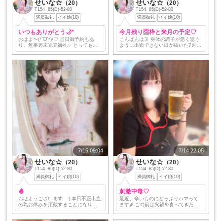
せいな☆
せいな☆
（20）
（20）
T154 85(D)-52-80
T154 85(D)-52-80
満員御礼
イイ娘(10)
満員御礼
イイ娘(10)
いつもありがとう🌙*
今月残り🈳枠と来月の予定♡
おはよ〜(*ˊᗜˋ*)/♡ 当日御予約もあ
こんばんは🌛 身体の調子が悪く思う
り、無事週末完売御礼✨️ とっても久
ように出勤できない日が続いた7月で
しぶりにお会い出来た方や、新しい
したが、沢山のご新規様や変わらず
出会いもありとても充実した週末で
仲良くしてくれる本指様のお陰で楽
した♡ ブルースカイからの8月の予定
しくお仕事を続ける事が出来まし
に関…
た。 私都合のキャンセ…
7/15 09:04
7/14 22:05
せいな☆
せいな☆
（20）
（20）
T154 85(D)-52-80
T154 85(D)-52-80
満員御礼
イイ娘(10)
満員御礼
イイ娘(10)
🩸
刺激中毒♡
おはようございます__) 本日不正出血
最近、辛いものにどっぷりハマって
の為お休みを頂戴することになりま
ます🌶️ この前は火鍋を食べてきたん
した。 大変心苦しいのですが、10
だけど、汗をかきながら「もっと辛
0％元気で可愛い状態で皆様にお会い
くてもいいかも…」って思っちゃい