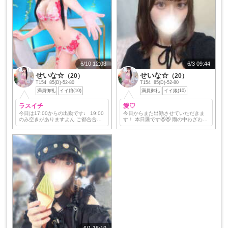
6/10 12:03
6/3 09:44
せいな☆
せいな☆
（20）
（20）
T154 85(D)-52-80
T154 85(D)-52-80
満員御礼
イイ娘(10)
満員御礼
イイ娘(10)
ラスイチ
愛♡
今日は17:00からの出勤です♩ 19:00
今日からまた出勤させていただきま
のみ空きがありますよん ご都合合う
す！ 本日🈵です😻😻 雨の中わざわざ
お兄様がいましたらお遊びしてほし
逢いに来てくれるお兄さん方ありが
いな～♡ 今月の出勤予定です⤴︎ まっ
とう❣️ どんな日でも会いに来てくれる
てます✋✋
って愛だね💕︎ 今週の出勤日は残り土
日です！ …
6/1 16:19