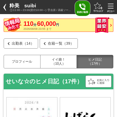
粋美 suibi
11:00～23:00(受付10:00～)
吉原 / 高級ソープランド
110
60,000
分
円
2026/08/08 23:55 まで
出勤表（14）
在籍一覧（39）
イイ娘！
ヒメ日記
プロフィール
（10人）
（17件）
せいな☆のヒメ日記（17件）