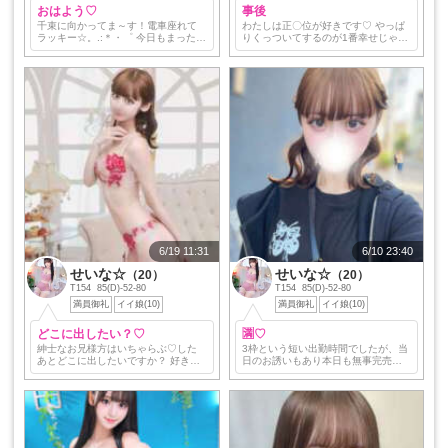
おはよう♡
事後
千束に向かってま～す！電車座れて
わたしは正〇位が好きです♡ やっぱ
ラッキー☆。.:＊・゜ 今日もまったり
りくっついてするのが1番幸せじゃな
イチャイチャ癒させてください🌙 沢
い？😻 密着ほーるどされたい方はい
山構ってくださ～い♡ 15:00以降空
ませんか？ いちゃらぶ♡しましょう
いてます😸 ではではまたあとで👋🏻
水15:00~◎ 木お好きな時間◎ 土日
は…
6/19 11:31
6/10 23:40
せいな☆
せいな☆
（20）
（20）
T154 85(D)-52-80
T154 85(D)-52-80
満員御礼
イイ娘(10)
満員御礼
イイ娘(10)
どこに出したい？♡
🈵♡
紳士なお兄様方はいちゃらぶ♡した
3枠という短い出勤時間でしたが、当
あとどこに出したいですか？ 好きな
日のお誘いもあり本日も無事完売し
ところにたっぷり出してね🍼‪‪❤︎‬ 今週
ました💕 新しい宣材写真撮りに行っ
の残り出勤日⤵︎︎⤵︎︎ 土曜日17:00以降🈳
たので更新お楽しみに😳 明日は13:0
日曜日11:00/15:00…
0/15:00/17:00空いてます！ 週末…