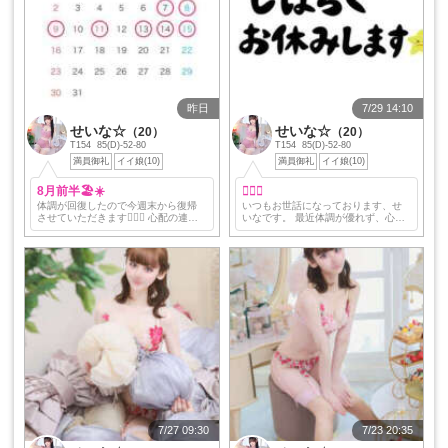
昨日
7/29 14:10
せいな☆
せいな☆
（20）
（20）
T154 85(D)-52-80
T154 85(D)-52-80
満員御礼
イイ娘(10)
満員御礼
イイ娘(10)
8月前半🏖☀️
🙇🏻‍♀️
体調が回復したので今週末から復帰
いつもお世話になっております、せ
させていただきます🙇🏻‍♀️ 心配の連絡
いなです。 最近体調が優れず、心身
してくれた方や予約の問い合わせを
ともに出勤できる状態ではない為し
してくれた方、お返事が追いつかず
ばらくの間おやすみさせて頂きま
申し訳ありませんでした💧‬ 前半のシ
す。 本日、明日の出勤は取り下げさ
フトはこ…
せて頂きました。 ご予…
7/27 09:30
7/23 20:35