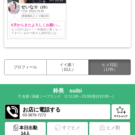
せいな☆
（20）
T154 85(D)-52-80
満員御礼
イイ娘(10)
6月からまたよろしくお願いします🩶
もう6月だね〜！！本格的に暑くなっ
てきているので皆さん熱中症には気
をつけてくださいね🩶 5月はお休みさ
せてくれてありがとうございまし
た！ 今月からお仕事復帰するのでよ
ろしくお願いします(…
イイ娘！
ヒメ日記
プロフィール
（10人）
（17件）
粋美 suibi
吉原 / 高級ソープランド
11:00～23:00(受付10:00～)
お店に電話する
03-3876-7272
本日出勤
すぐヒメ
ヒメ割
14人
-
-