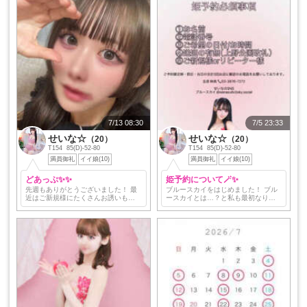
したいのでこのような判断をさせて
ました！🥺 お酒も大好きだから、キ
いただきました…
ンキンに冷えたお酒…
7/13 08:30
7/5 23:33
せいな☆
せいな☆
（20）
（20）
T154 85(D)-52-80
T154 85(D)-52-80
満員御礼
イイ娘(10)
満員御礼
イイ娘(10)
どあっぷ✨️✨️
姫予約について🪄︎︎✨
先週もありがとうございました！ 最
ブルースカイをはじめました！ ブル
近はご新規様にたくさんお誘いもら
ースカイとは…？と私も最初なりま
えて嬉しいです🩶 素敵な出会いをあ
した😹 仕様はXに似ています♩ 凍結
りがとう✨️✨️✨️ 美容院とマツエクに行
しにくいみたいなのでこれから運用
ってきてかわちくなったお顔をお届
していきます💕 先のお約束が出来る
けします🍓…
ので是非DMに連絡…