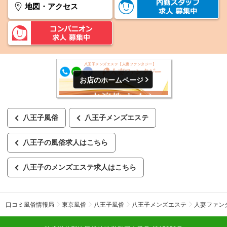
地図・アクセス
お店のホームページ
八王子風俗
八王子メンズエステ
八王子の風俗求人はこちら
八王子のメンズエステ求人はこちら
口コミ風俗情報局
東京風俗
八王子風俗
八王子メンズエステ
人妻ファン