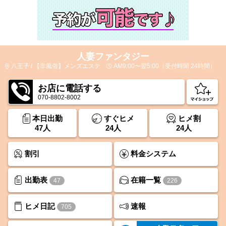
人妻ファンタジー
八王子 / 【非風俗】メンズエステ
AM9:00〜翌5:00（受付時間 24時間）
お店に電話する
070-8802-8002
本日出勤
すぐヒメ
ヒメ割
47人
24人
24人
割引
料金システム
出勤表
在籍一覧
47
226
ヒメ日記
速報
705