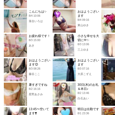
こんにちは✨️
おはようござい
ます
8/4 10:06
8/4 09:16
落合いろは
東山ゆき
お疲れ様です！
小さな幸せを大
切に🫶✨
8/3 15:00
8/3 13:06
あき
三上ゆま
おはようござい
おはようござい
ます😊
ます
8/3 08:26
8/3 07:16
藤谷ここ
大原こずえ
暑すぎですね
30日(木)のお礼
＆本日♪
8/2 16:16
8/2 13:46
星野あさみ
白石あい
13:45〜空いて
明日は出勤です
ます❣️
8/1 23:36