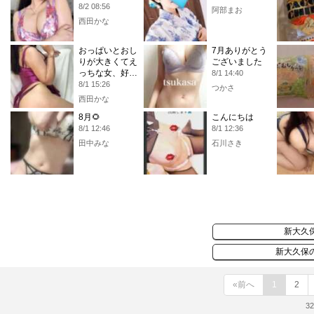
8/2 08:56
阿部まお
西田かな
おっぱいとおし
7月ありがとう
りが大きくてえ
ございました
っちな女、好
8/1 14:40
き？💕
8/1 15:26
つかさ
西田かな
8月🌻
こんにちは
8/1 12:46
8/1 12:36
田中みな
石川さき
新大久
新大久保
«前へ
1
2
3