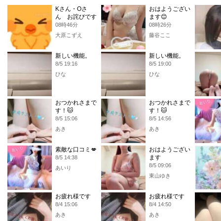
Kさん・Oさ
おはようござい
ん お詫びです
ます😊
08時46分
08時26分
大原こずえ
藤谷ここ
新しい機能。
新しい機能。
8/5 19:16
8/5 19:00
ひな
ひな
おつかれさまで
おつかれさまで
す！🐱
す！🐱
8/5 15:06
8/5 14:56
あき
あき
素敵な口コミ💋
おはようござい
ます
8/5 14:38
8/5 09:06
あいり
東山ゆき
お疲れ様です
お疲れ様です
8/4 15:06
8/4 14:50
あき
あき