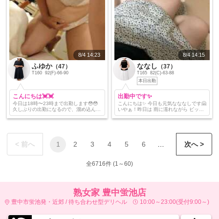
8/4 14:23
8/4 14:15
ふゆか
ななし
（47）
（37）
T160 92(F)-66-90
T165 82(C)-63-88
本日出勤
こんにちは💓💓
出勤中です✨
今日は18時〜23時まで出勤します😳😳
こんにちは✨ 今日も元気なななしです🤗
久しぶりの出勤になるので、溜め込んで
いやぁ！昨日は 雨に濡れながら ビッチ
いるエロパワーをたくさんお兄様方に注
ャビチャで 帰宅しました🤣 どこがって
ぎたいです💓 今日もイチャラブな時間
❓ 全身余すことなく びっちゃびちゃで
をふゆかとともに過ごしませんか？🥰🥰
す😂 本日も19時ごろまで …
1
…
< 前へ
2
3
4
5
6
次へ >
全6716件 (1～60)
熟女家 豊中蛍池店
豊中市蛍池発・近郊 / 待ち合わせ型デリヘル
10:00～23:00(受付9:00～)