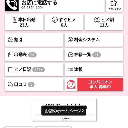
お店に電話する
06-6854-1094
本日出勤
すぐヒメ
ヒメ割
23人
6人
11人
割引
料金システム
出勤表
在籍一覧
23
81
ヒメ日記
速報
999+
口コミ
1
お店のホームページ