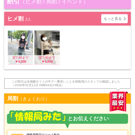
割引
（ヒメ割 / 局割 / イベント）
ヒメ割
もっと見る
2人
翌7:40まで
翌7:40まで
￥4,000
￥4,000
この割引は全掲載サイトの中で一番安いことを情報局のスタッフが確認しました
（2026年02月11日 09時54分の時点）
局割
（きょくわり）
情報局限定のコース料金