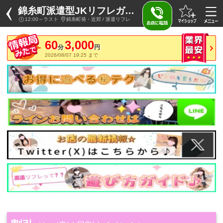
錦糸町派遣型JKリフレガチあい
12:00～ラスト
錦糸町発・近郊 / 派遣リフレ
60
3,000
分
円
2026/08/07 19:25 まで