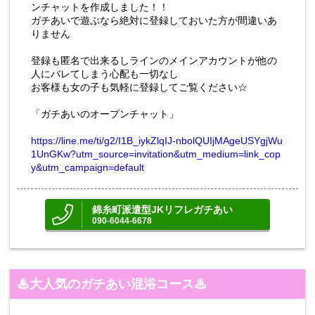
ンチャットを作成しました！！
ガチあいで遊ぶなら絶対に登録しておいた方が間違いあ
りません
登録も匿名で出来るしラインのメインアカウントが他の
人にバレてしまう心配も一切なし
お客様も女の子も気軽に登録してご覧ください☆
「ガチあいのオープンチャット」
https://line.me/ti/g2/I1B_iykZlqIJ-nbolQUIjMAgeUSYgjWu
1UnGKw?utm_source=invitation&utm_medium=link_cop
y&utm_campaign=default
錦糸町派遣型JKリフレガチあい
090-6044-6678
♨大人気のガチあい混浴コース♨