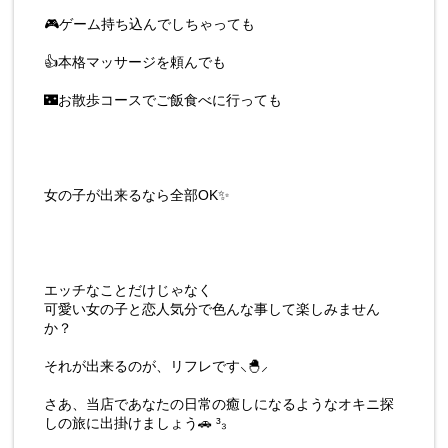
🎮ゲーム持ち込んでしちゃっても
👍本格マッサージを頼んでも
🌃お散歩コースでご飯食べに行っても
女の子が出来るなら全部OK✨
エッチなことだけじゃなく
可愛い女の子と恋人気分で色んな事して楽しみません
か？
それが出来るのが、リフレです‪⸜‪‪‪‪‪︎🐣⸝‬‪‪
さあ、当店であなたの日常の癒しになるようなオキニ探
しの旅に出掛けましょう🚗 ³₃