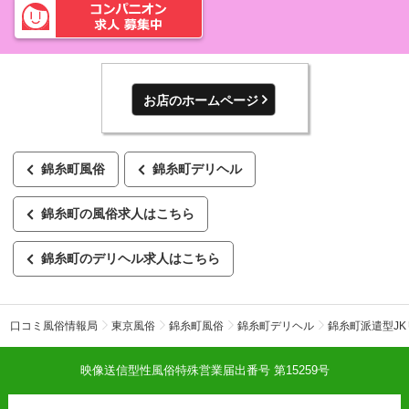
お店のホームページ
錦糸町風俗
錦糸町デリヘル
錦糸町の風俗求人はこちら
錦糸町のデリヘル求人はこちら
口コミ風俗情報局
東京風俗
錦糸町風俗
錦糸町デリヘル
錦糸町派遣型J
映像送信型性風俗特殊営業届出番号 第15259号