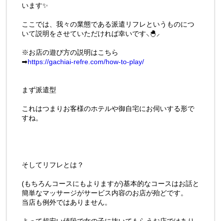
います✨
ここでは、我々の業態である派遣リフレというものにつ
いて説明をさせていただければ幸いです‪⸜‪‪‪‪‪︎🐣⸝‬‪‪
※お店の遊び方の説明はこちら
➡
https://gachiai-refre.com/how-to-play/
まず派遣型
これはつまりお客様のホテルや御自宅にお伺いする形で
すね。
そしてリフレとは？
(もちろんコースにもよりますが)基本的なコースはお話と
簡単なマッサージがサービス内容のお店が殆どです。
当店も例外ではありません。