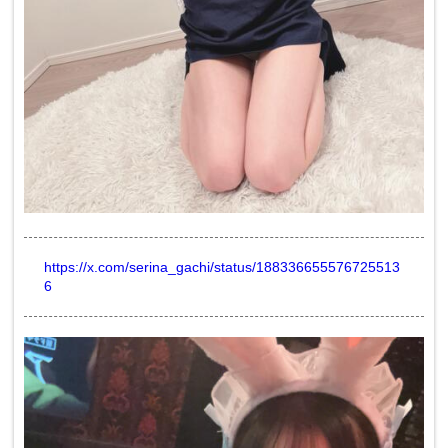
https://x.com/serina_gachi/status/188336655576725513
6