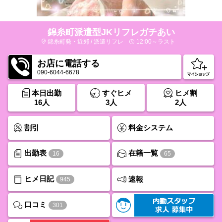
錦糸町派遣型JKリフレガチあい
錦糸町発・近郊 / 派遣リフレ
12:00～ラスト
お店に電話する
090-6044-6678
本日出勤
すぐヒメ
ヒメ割
16人
3人
2人
割引
料金システム
出勤表
在籍一覧
16
65
ヒメ日記
速報
945
口コミ
301