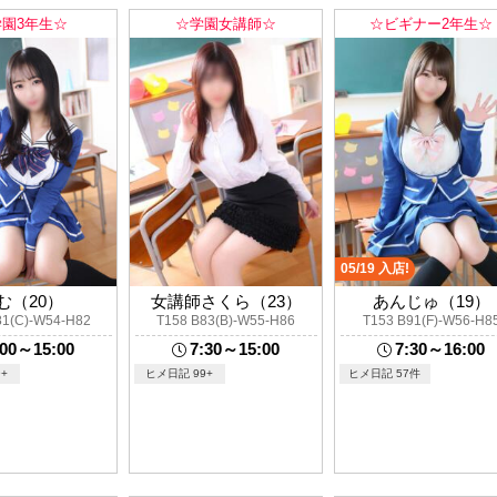
学園3年生☆
☆学園女講師☆
☆ビギナー2年生☆
05/19 入店!
む（20）
女講師さくら（23）
あんじゅ（19）
81(C)-W54-H82
T158 B83(B)-W55-H86
T153 B91(F)-W56-H8
:00～15:00
7:30～15:00
7:30～16:00
+
ヒメ日記 99+
ヒメ日記 57件