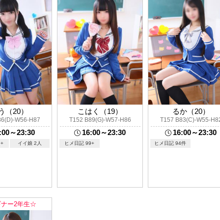
う（20）
こはく（19）
るか（20）
86(D)-W56-H87
T152 B89(G)-W57-H86
T157 B83(C)-W55-H8
:00～23:30
16:00～23:30
16:00～23:30
+
イイ娘 2人
ヒメ日記 99+
ヒメ日記 94件
ナー2年生☆