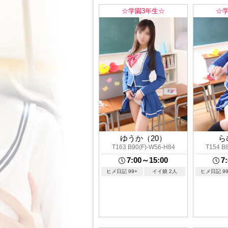
☆学園3年生☆
☆
ゆうか（20）
ら
T163 B90(F)-W56-H84
T154 B
7:00～15:00
7
ヒメ日記 99+
イイ娘 2人
ヒメ日記 99