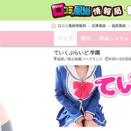
口コミ風俗情報局
兵庫風俗
福原風俗
トップ
割引
料金システム
ていくぷらいど.学園
福原／萌え制服ソープランド
8:00〜24:0