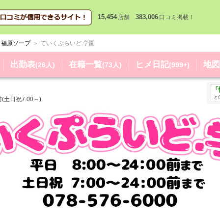
15,454
383,006
店舗
口コミ掲載！
福原ソープ
ていくぷらいど.学園
出勤表
在籍一覧
ヒメ日記
地図
(26人)
(73人)
(999+)
「
と
0前(土日祝7:00～)