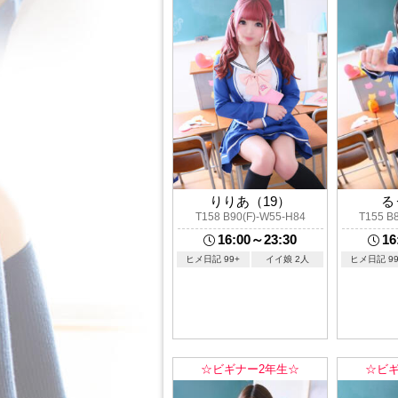
りりあ（19）
る
T158 B90(F)-W55-H84
T155 B
16:00～23:30
16
ヒメ日記 99+
イイ娘 2人
ヒメ日記 99
☆ビギナー2年生☆
☆ビギ