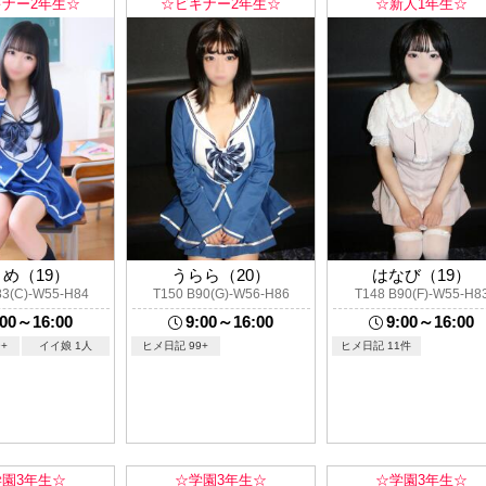
ナー2年生☆
☆ビギナー2年生☆
☆新人1年生☆
め（19）
うらら（20）
はなび（19）
83(C)-W55-H84
T150 B90(G)-W56-H86
T148 B90(F)-W55-H8
:00～16:00
9:00～16:00
9:00～16:00
+
イイ娘 1人
ヒメ日記 99+
ヒメ日記 11件
学園3年生☆
☆学園3年生☆
☆学園3年生☆