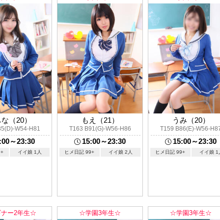
な（20）
もえ（21）
うみ（20）
85(D)-W54-H81
T163 B91(G)-W56-H86
T159 B86(E)-W56-H8
:00～23:30
15:00～23:30
15:00～23:30
+
イイ娘 1人
ヒメ日記 99+
イイ娘 2人
ヒメ日記 99+
イイ娘 1
ナー2年生☆
☆学園3年生☆
☆学園3年生☆