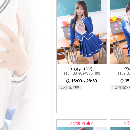
うるは（19）
の
T154 B84(C)-W55-H83
T152 B
15:00～23:30
15
ヒメ日記 73件
ヒメ日記 99
☆学園3年生☆
☆