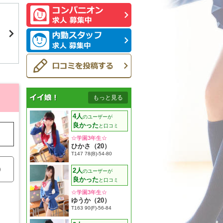
もっと見る
4人
のユーザーが
良かった
と口コミ
☆学園3年生☆
ひかさ（20）
T147 78(B)-54-80
)
2人
のユーザーが
良かった
と口コミ
☆学園3年生☆
ゆうか（20）
T163 90(F)-56-84