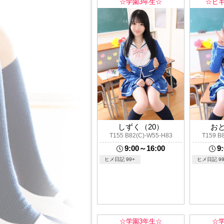
☆学園3年生☆
☆ビギ
しずく（20）
おと
T155 B82(C)-W55-H83
T159 B
9:00～16:00
9
ヒメ日記 99+
ヒメ日記 99
☆学園3年生☆
☆