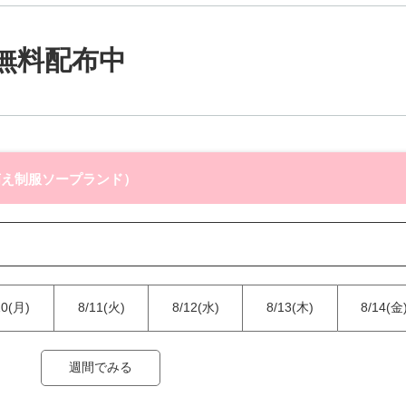
無料配布中
萌え制服ソープランド）
10(月)
8/11(火)
8/12(水)
8/13(木)
8/14(金
週間でみる