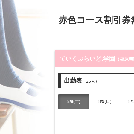
赤色コース割引券
ていくぷらいど.学園
（福原/
出勤表
（26人）
8/8(土)
8/9(日)
8/