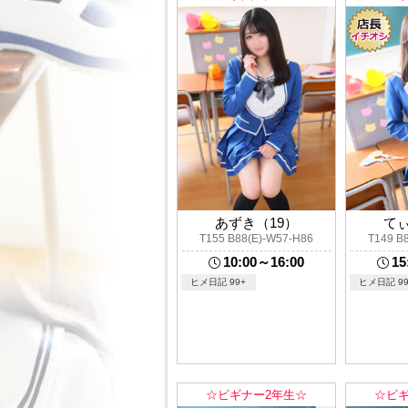
あずき（19）
てぃ
T155 B88(E)-W57-H86
T149 B
10:00～16:00
15
ヒメ日記 99+
ヒメ日記 99
☆ビギナー2年生☆
☆ビギ