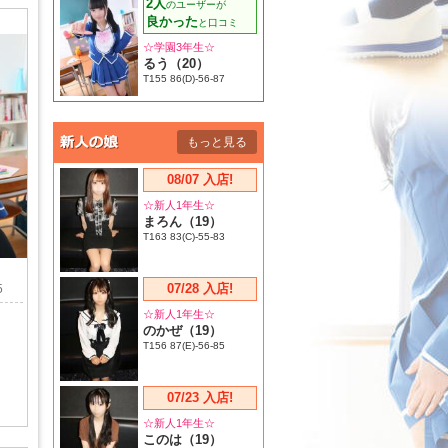
2人
のユーザーが
良かった
と口コミ
☆学園3年生☆
るう（20）
T155 86(D)-56-87
もっと見る
08/07 入店!
☆新人1年生☆
まろん（19）
T163 83(C)-55-83
07/28 入店!
5
☆新人1年生☆
のかぜ（19）
T156 87(E)-56-85
07/23 入店!
☆新人1年生☆
このは（19）