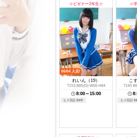
☆ビギナー2年生☆
☆
06/04 入店!
れいん（19）
こす
T153 B85(D)-W56-H84
T165 B
8:00～15:00
8
ヒメ日記 89件
ヒメ日記 99