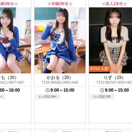
学園3年生☆
☆学園3年生☆
☆新人1年生☆
07/14 入店!
も（20）
かおる（20）
りず（19）
85(C)-W57-H87
T156 B86(E)-W55-H84
T152 B87(F)-W55-H8
:00～16:00
9:00～15:00
9:00～15:00
+
ヒメ日記 99+
ヒメ日記 5件