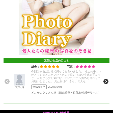
近隣のお店の口コミ
総合：
写真：
今回は手首だけ縄で縛ってもらいました。 寸止め手コキ
がとても好きみたいだったので目いっぱい寸止め手コキ
と、以前から少し気になっていたアナル責めも合わせて
お願いしました。 見た目はOLさん、そんな…
全670文字
2025/10/30
太夫(1)
どこかのＯＬさん達（錦糸町発・近郊/M性感デリヘル）
powered by 情報局.