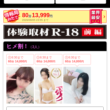
80
13,999
分
円
2026/09/05 23:55 まで
ヒメ割！
（3人）
6:30まで
6:30まで
6:30まで
60
14,000
60
14,000
60
14,000
分
円
分
円
分
円