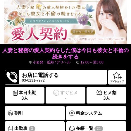
人妻と秘密の愛人契約をした僕は今日も彼女と不倫の
続きをする
小岩発・近郊 / デリヘル
12:00～翌5:00
お店に電話する
03-6231-7972
本日出勤
すぐヒメ
ヒメ割
3人
-
3人
割引
料金システム
出勤表
在籍一覧
3
21