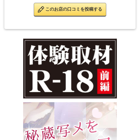
このお店の口コミを投稿する
■その他
入会金
1,000円
指名料
1,000円～
ご利用案内
小岩発派遣型デリヘルのお店です。
ご利用の際は、下記までお電話ください。
↓
電話番号：03-6231-7972
営業時間：12:00～翌5:00