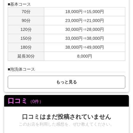
■基本コース
70分
18,000円⇒15,000円
90分
23,000円⇒21,000円
120分
30,000円⇒28,000円
150分
33,000円⇒38,000円
180分
38,000円⇒49,000円
延長30分
8,000円
■泡洗体コース
密着泡洗体 × 性感アロマオイルマッサージ
※マイクロビキニ
もっと見る
70分
21,000円⇒19,000円
90分
27,000円⇒25,000円
口コミ
（0件）
120分
36,000円⇒34,000円
150分
44,000円⇒42,000円
口コミはまだ投稿されていません
180分
55,000円⇒53,000円
このお店を利用した感想を、ぜひ教えてください。
延長30分
8,000円