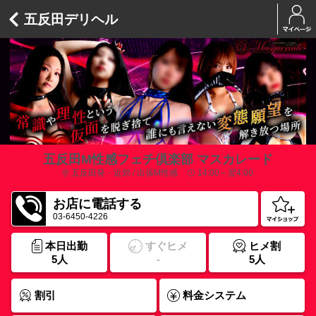
五反田デリヘル
五反田M性感フェチ倶楽部 マスカレード
五反田発・近郊 / 出張M性感
14:00～翌4:00
お店に電話する
03-6450-4226
本日出勤
すぐヒメ
ヒメ割
5人
-
5人
割引
料金システム