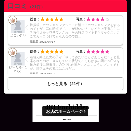
●女装コース
口コミ
（21件）
女の子への変身願望が叶えられるコースです。衣装や下着、化
粧等はお店に御座います。
総合：
写真：
60分
20,000円
挨拶後、カウンセリングシートに沿ってカウンセリングをする
のですが、其の時点で「ここが弱いの？」などと上半身さらに
90分
28,000円
乳首付近をサワサワとされ、その時点でドキドキマックス。こ
よこい
(11)
こでカッコつけてもなんなので自…
120分
36,000円
掲載日:2025/04/17
150分
44,000円
総合：
写真：
着替え終えた女の子が「やってみたいことがあるんだ〜」と提
●レズビアン性感コース(女性のお客様限定)
案されたのが、直立している状態でふくらはぎの間にペ◯スを
挟み前後に腰振り。 A◯でしか観たことないようなプレイです
女性同士で性感やレズビアンプレイを楽しむコースです。
ぴーたろう1
が、脚フェチの私にはこれだ…
23
(2)
70分
19,000円
掲載日:2024/06/28
90分
25,000円
もっと見る（21件）
120分
31,000円
●新人研修3Pコース
新人女性をベテラン痴女が研修するためのコースです。
お店のホームページ
本コースは基本的にフリーでのご案内になり、オールヌードは
含まれません。
60分
20,000円