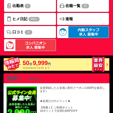
出勤表
在籍一覧
5
55
ヒメ日記
速報
999+
口コミ
22
50
9,999
分
円
2026/09/10 23:55 まで
速報！
（7時間前）
会員登録した人全員に割引クーポン2,000円を進呈し
ます♪
★会員だけのメリット★
【特典１】ご利用ポイント
10ポイントで次回5,000円OFF