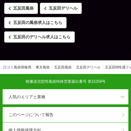
80分
26,000円
五反田風俗
五反田デリヘル
100分
33,000円
五反田の風俗求人はこちら
●お試しアナル50
50分
12,000円
五反田のデリヘル求人はこちら
※五反田駅周辺エリア限定
●その他
延長30分
8,000円
口コミ風俗情報局
東京風俗
五反田風俗
五反田デリヘル
五反田M性感フ
入会金
3,000円
指名料
1,000円
映像送信型性風俗特殊営業届出番号 第15259号
本指名
2,000円
特別指名料
人気のエリアと業種
1,000円
（プレミアエリート）
特別指名料
2,000円
このページについて報告
（プラチナ）
クレジットカードご利用
OK(手数料15％)
個人情報保護方針