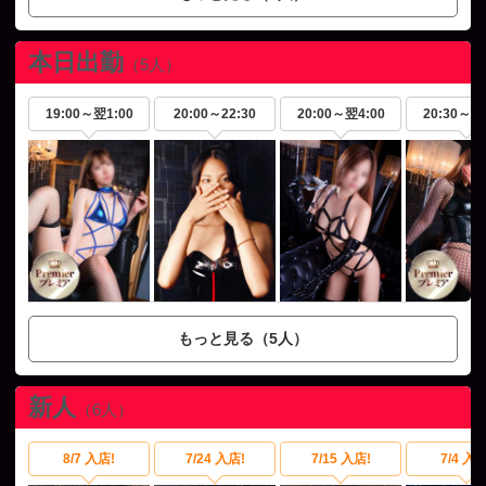
本日出勤
（5人）
19:00～
翌1:00
20:00～
22:30
20:00～
翌4:00
20:30～
翌
もっと見る（5人）
新人
（6人）
8/7 入店!
7/24 入店!
7/15 入店!
7/4 入店