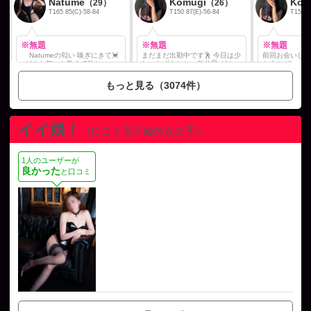
Natume
Komugi
Kom
（29）
（26）
T165 85(C)-58-84
T150 87(E)-56-84
T150 8
※無題
※無題
※無題
Natumeの匂い 嗅ぎにきて💓
まだまだ出勤中です🕺 今日は少
前回お会いした
どんな匂いか教えて欲しいの
しいたずらしたい気分🤭 どんな
とうございました🤭 ホ
🤭💕 変態は好きでしょ？ 女の
反応を見せてくれるのか楽しみ
て準備してたら
子ページへ http://365diary.net/
にしてます😏 お誘いお待ちして
ングで大きな
もっと見る（3074件）
M1JibnBEL3R0L3RhbnRyYS8
ます。 女の子ページへ http://3
あわせて4Pでしたね
0OTc2NTU3Ng--
65diary.net/Z2tGajBiL3R0L3Rh
兄さん裸で立ち
bnRyYS82NzUwMDE4Ng--
ありがとうございま
上半身も下半身
られて身動きと
イイ娘！
（口コミ高評価の女の子）
りにきてくれる
るねwww ちょっと面白いハプニ
ングがおきた日
っと長めですが
1人のユーザーが
気をつけてください
良かった
と口コミ
ページへ http://3
m0zQ1VJL3R0
2NzUwMDE4Ng