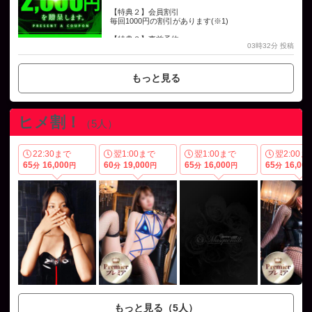
【特典２】会員割引
毎回1000円の割引があります(※1)
【特典３】事前予約
03時32分 投稿
最大７日前からLINE予約できます
【特典４】交通費サービス
都内23区の出張交通費が無料になります(※2)
もっと見る
【特典５】特別イベント
会員だけの割引や特別イベントがあります
ヒメ割！
※１プレミア以上の女性は対象外
（5人）
※２メルマガの同時登録が条件
22:30まで
翌1:00まで
翌1:00まで
翌2:00ま
★友だち追加方法★
65
16,000
60
19,000
65
16,000
65
16,000
分
円
ID検索をして公式LINEアカウントを登録してくださ
分
円
分
円
分
い。
アカウントは、来店ポイントがたまる①Insanity【ポ
イント】と、
割引や予約ができる②Insanity【割引・予約】の２つ
です。
LINE IDは①のポイントが@056nfnqj、②の割引・予
約が@625gsabaになります。
※LINEアプリをお使いでない場合、インターネット
からダウンロードしてください。
もっと見る（5人）