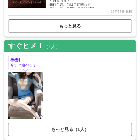
＜特典内容＞
先行予約、当日予約問わず
フリーコース90分のご利用で
16時22分 投稿
【+10分】を追加させていただきます。
例:グランコース
90分フリー 34,000円＋交通費
もっと見る
⬇︎
100分フリー 34,000円＋交通費
＜ご利用条件＞
すぐヒメ！
・70分コースは対象外
（1人）
・会員様限定の特典です
（新規会員様およびグループ会員様は対象外）
・その他のイベント、割引、チケット
待機中
MRGポイントとの併用不可
今すぐ遊べます
＜注意事項＞
ご希望の場合、受付時に
「100分フリー」とお伝えください。
本特典は予告なく変更・終了する場合がございます。
詳細はスタッフまでお問い合わせください。
皆様のお問い合わせを
心よりお待ちしております。
もっと見る（1人）