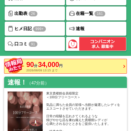
出勤表
在籍一覧
26
161
ヒメ日記
速報
999+
口コミ
91
90
34,000
分
円
2026/08/09 13:15 まで
速報！
（47分前）
東京貴楼館会員様限定
＜100分フリーコース＞
気品に満ちた会員の皆様へ当館が厳選したレディを
エスコートさせていただきます。
日常の喧騒を忘れさてくれるような
煌びやかな品を兼ね備えた貴楼館レディが
心満たされるひとときをご提供いたします。