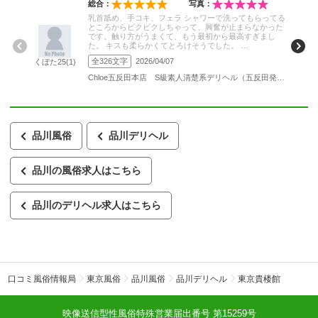
コスプレ
ＯＬ(会社員)・女医(聴診器)
総合：
写真：
ナース
乳首舐め、手コキ、フェラ シャワーで洗ってもらってる
ところからビクビクしちゃって、興奮が止まらなかった
です。触り方がうまくて、もう最初から最高すぎまし
た。 キスも柔らかくてとろけそうでした。 …
全326文字
2026/04/07
くぼた25(1)
Chloe五反田本店 S級素人清楚系デリヘル（五反田発・近郊/デリヘル）
品川風俗
品川デリヘル
品川の風俗求人はこちら
品川のデリヘル求人はこちら
口コミ風俗情報局
東京風俗
品川風俗
品川デリヘル
東京貴楼館
映像送信型性風俗特殊営業届出番号 第15259号