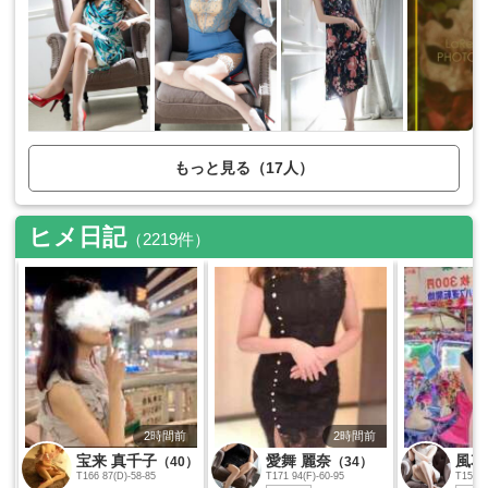
もっと見る（17人）
ヒメ日記
（2219件）
2時間前
2時間前
宝来 真千子
愛舞 麗奈
風花
（40）
（34）
T166 87(D)-58-85
T171 94(F)-60-95
T158 8