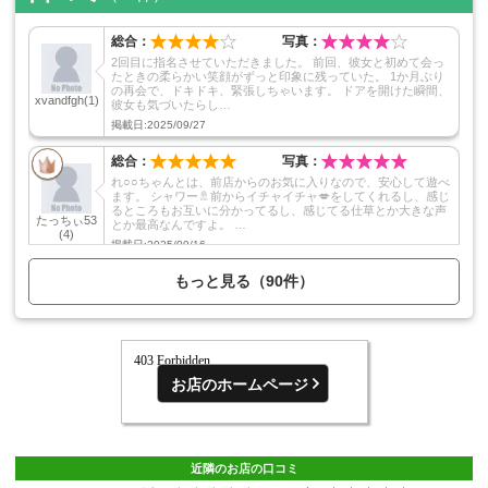
120分
62,000円
150分
78,000円
総合：
写真：
2回目に指名させていただきました。 前回、彼女と初めて会っ
180分
94,000円
たときの柔らかい笑顔がずっと印象に残っていた。 1か月ぶり
の再会で、ドキドキ、緊張しちゃいます。 ドアを開けた瞬間、
以降30分につき
16,000円
xvandfgh
(1)
彼女も気づいたらし…
掲載日:2025/09/27
延長30分
18,000円
総合：
写真：
●その他
れ○○ちゃんとは、前店からのお気に入りなので、安心して遊べ
ます。 シャワー🚿前からイチャイチャ💋をしてくれるし、感じ
入会金
無料
るところもお互いに分かってるし、感じてる仕草とか大きな声
たっちぃ53
とか最高なんですよ。 …
(4)
指名料
1,000円～
掲載日:2025/09/16
おまかせ
無料
もっと見る（90件）
クレジットカードご利用
OK
領収証発行
可
お店のホームページ
オプション
3,000円
コスプレ
近隣のお店の口コミ
シースルー各色・ＯＬ(受付嬢)