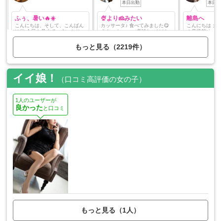
本日出勤
本日出
ふぅ、暑い🔥☀️
🍨より🧀みたい
離島へ
こんにちは、そして、こんばん
カッサータ♪ 食べてみました😋
こんにちは カザハナです 今週
は♡ 今日も暑くて、うっかり干
うん、まぁ。。 美味しいけど思
の貴楼館 お越しくださった皆さ
物になりかけてる宝来です…🫠
ってた味と違いました🪽笑 レア
ま どうもありがとうございまし
今日は土曜日ですね。 紳士さま
チーズケーキみたい。 クリーム
た 長く、ゆる〜く仲良くしてい
もっと見る（2219件）
は何してお過ごしですか？♡ こ
チーズで作りましたが、 本場は
ただけて とても嬉しいです☺️
んな日は、シティホテルのプー
カッテージチーズらしいので ま
節目の時に 『指名し続けて良か
ルサイドで 夕方からモヒート片
た挑戦してみようと思います
ったな』 と思っていただけるよ
手に、ゆったり過ごしたい気
👐🏻✨ 本日は夜から貴楼館へ伺
うな恩返しを していきたいなぁ
分…なんて💋 今週も、もしクス
います。 ご縁を下さる貴方様に
と思います 嬉しい再会を叶えて
イイ娘！
（口コミ高評価の女の子）
ッとした出来事や内緒のお話が
とって、 心身共におくつろぎ頂
くださった方も！ お時間
あったら 来週こっそり聞かせて
ける一刻となれば... 嬉しいです
していただき ありがとうござい
くださいね♡ それと… お写真
🌹 今晩、よろしくお願いいたし
ました🙇‍♀️ いただいたケーキが
の数枚を動画にしてくださった
ます😌 愛舞麗奈
イチゴタイマー
1人のユーザーが
名古屋きろうかんのスタッフさ
て 笑ってしまいました お客様
良かった
と口コミ
んに感謝です🎵 ロングバージョ
も一緒に笑って
ンはマイガール登録の紳士さま
た🤭 笑いの絶えない穏やかな時
だけの特別公開です…♥️ ではで
間にも感謝です またお会いで
は、この辺で。 またね…♡
ますよう...🌙 ＊ 今日は 神宮外
苑の花火大会ですね
ず スムーズにお会いできたら良
いなぁ 花火大会に行かれる方も
お気をつけて...！ と言
本日のスタート
動です🚃 ご予約くださった方々
よろしくお願いい
島へ...🗻 ではまた更新します
風🌪️
もっと見る（1人）