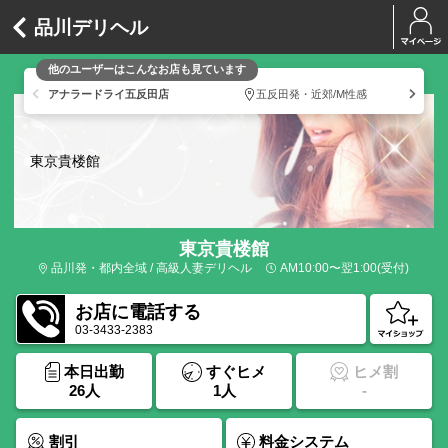
品川デリヘル
他のユーザーはこんなお店も見ています
アナラードライ五反田店
五反田発・近郊/M性感
東京貴楼館
東京貴楼館
品川発・都内全域 / 高級人妻デリヘル
AM10:00〜翌1:00(受付)
お店に電話する
03-3433-2383
本日出勤
すぐヒメ
ヒメ割
26人
1人
-
割引
料金システム