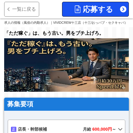
応募する
一覧に戻る
求人の情報（風俗の内勤求人）｜VIVIDCREW十三店（十三/おっパブ・セクキャバ）
「ただ稼ぐ」は、もう古い。男をブチ上げろ。
募集要項
店長・幹部候補
月給
600,000円
～