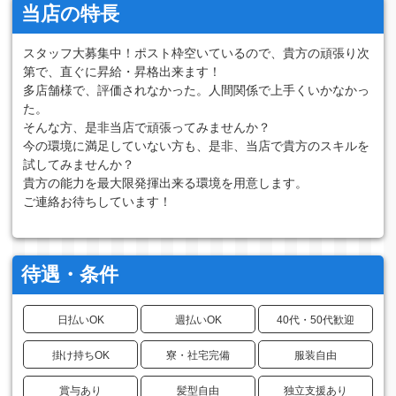
当店の特長
スタッフ大募集中！ポスト枠空いているので、貴方の頑張り次
第で、直ぐに昇給・昇格出来ます！
多店舗様で、評価されなかった。人間関係で上手くいかなかっ
た。
そんな方、是非当店で頑張ってみませんか？
今の環境に満足していない方も、是非、当店で貴方のスキルを
試してみませんか？
貴方の能力を最大限発揮出来る環境を用意します。
ご連絡お待ちしています！
待遇・条件
日払いOK
週払いOK
40代・50代歓迎
掛け持ちOK
寮・社宅完備
服装自由
賞与あり
髪型自由
独立支援あり