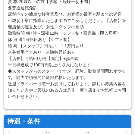
資 格 20歳以上の方【学歴 ・経験一切不問】
要普通運転免許
店舗内での簡単な接客業及び、お客様の最寄り駅までの送迎
※親切丁寧に指導いたしますのでご安心ください。【店長】管
理店舗の運営及び、女性スタッフの補助
勤務時間 朝7時～深夜12時 シフト制 / 寮完備（即入居可）
休 日 週1日休日あり【シフト制】
給 与 【スタッフ】日払い 1.1万円あり
※各種手当てあり ※随時昇給あり
【店長】月給60万円【固定】+歩合給
※目標達成で100万円以上の収入になります
◆スタッフからのスタートですが、経験、勤務期間問わずやる
気、能力で積極的に幹部昇格いたします。
送迎ドライバーは随一お受けしております。詳しい募集内容を
知りたい方やご興味のある方は是非一度当店までお気軽にお問
い合わせ下さい。
待遇・条件