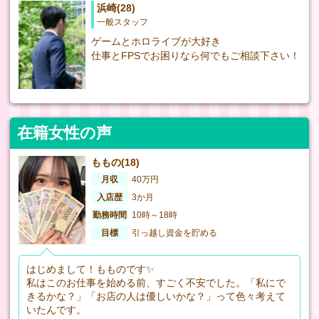
浜崎(28)
一般スタッフ
ゲームとホロライブが大好き
仕事とFPSでお困りなら何でもご相談下さい！
在籍女性の声
ももの(18)
月収
40万円
入店歴
3か月
勤務時間
10時～18時
目標
引っ越し資金を貯める
はじめまして！もものです✨
私はこのお仕事を始める前、すごく不安でした。「私にで
きるかな？」「お店の人は優しいかな？」って色々考えて
いたんです。