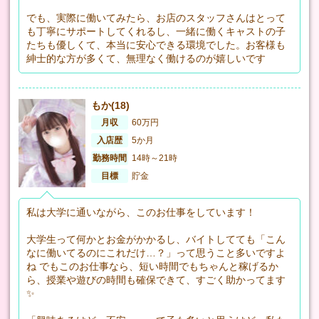
でも、実際に働いてみたら、お店のスタッフさんはとって
も丁寧にサポートしてくれるし、一緒に働くキャストの子
たちも優しくて、本当に安心できる環境でした。お客様も
紳士的な方が多くて、無理なく働けるのが嬉しいです
もか(18)
月収
60万円
入店歴
5か月
勤務時間
14時～21時
目標
貯金
私は大学に通いながら、このお仕事をしています！
大学生って何かとお金がかかるし、バイトしてても「こん
なに働いてるのにこれだけ…？」って思うこと多いですよ
ね でもこのお仕事なら、短い時間でもちゃんと稼げるか
ら、授業や遊びの時間も確保できて、すごく助かってます
✨