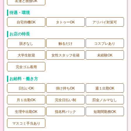
友達と面接OK
待遇・環境
自宅待機OK
タトゥーOK
アリバイ対策可
お店の特長
脱ぎなし
触るだけ
コスプレあり
大学生歓迎
女性スタッフ在籍
未経験OK
完全ゴム着用
お給料・働き方
日払いOK
掛け持ちOK
週１出勤OK
月１出勤OK
完全日払い制
罰金ノルマなし
生理中出勤OK
指名料バック
短期間勤務OK
マスコミ手当あり