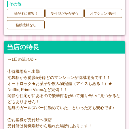
その他
脱がずに接客！
受付型だから安心
オプションNG可
粘膜接触なし
当店の特長
～1日の流れ⏰～
①待機場所へ出勤
池袋駅から徒歩5分ほどのマンションが待機場所です！！
オートロック★お菓子や飲み物完備（アイスもある！）★
Netflix, Prime Videoなど完備！！
閑静な住宅がにあるので繁華街を歩いて知り合いに見つかるな
どもありません！
池袋のガールズバーに勤めていた、といった方も安心です♪
②お客様が受付所へ来店
受付所は待機場所から離れた場所にあります！