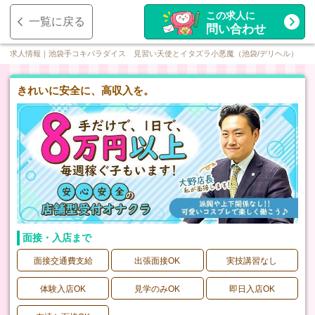
この求人に
一覧に戻る
問い合わせ
求人情報｜池袋手コキパラダイス 見習い天使とイタズラ小悪魔（池袋/デリヘル）
きれいに安全に、高収入を。
面接・入店まで
面接交通費支給
出張面接OK
実技講習なし
体験入店OK
見学のみOK
即日入店OK