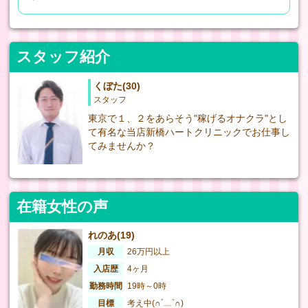
スタッフ紹介
くぼた(30)
スタッフ
東京で１、２をあらそう"稼げるオナクラ"とし
て有名な当店新橋ハートクリニックでお仕事し
てみませんか？
在籍女性の声
れのあ(19)
月収
26万円以上
入店歴
4ヶ月
勤務時間
19時～0時
目標
考え中(∩´﹏`∩)