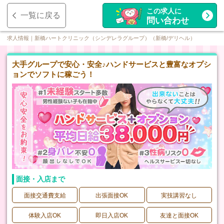
この求人に
一覧に戻る
問い合わせ
求人情報｜新橋ハートクリニック（シンデレラグループ）（新橋/デリヘル）
大手グループで安心・安全♪ハンドサービスと豊富なオプシ
ョンでソフトに稼ごう！
面接・入店まで
面接交通費支給
出張面接OK
実技講習なし
体験入店OK
即日入店OK
友達と面接OK