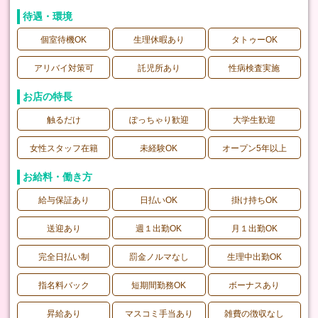
待遇・環境
個室待機OK
生理休暇あり
タトゥーOK
アリバイ対策可
託児所あり
性病検査実施
お店の特長
触るだけ
ぽっちゃり歓迎
大学生歓迎
女性スタッフ在籍
未経験OK
オープン5年以上
お給料・働き方
給与保証あり
日払いOK
掛け持ちOK
送迎あり
週１出勤OK
月１出勤OK
完全日払い制
罰金ノルマなし
生理中出勤OK
指名料バック
短期間勤務OK
ボーナスあり
昇給あり
マスコミ手当あり
雑費の徴収なし