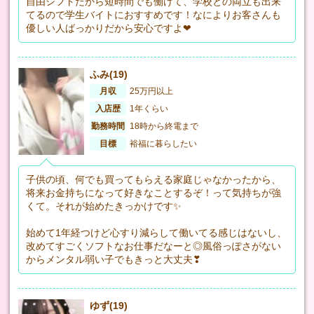
自由シフトだから短時間でも働けて、学校との両立も出来
てるので学生バイトにおすすめです！なによりお客さんも
優しい人ばっかりだから安心ですよ❤
ふみ(19)
月収
25万円以上
入店歴
1年くらい
勤務時間
18時から終電まで
目標
裕福に暮らしたい
子供の頃、何でも買ってもらえる家庭じゃなかったから、
将来お金持ちになって好きなことするぞ！って気持ちが強
くて。それが始めたきっかけです✨
始めて1年経つけど心すり減らして働いてる感じはないし、
改めてすごくソフトなお仕事だなーと◎風俗っぽさがない
からメンタル弱い子でもきっと大丈夫❣
ゆず(19)