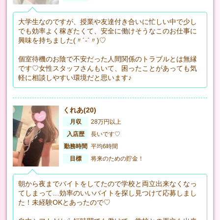
大学生なのですが、授業や友達付き合いに忙しい中で少し
でも効率よく稼ぎたくて、安全に働けそうなこのお仕事に
興味を持ちました(〃´-`〃)♡
個室待機のお陰で不安だった人間関係のトラブルとは無縁
です♡女性スタッフさんもいて、困ったことがあっても気
軽に相談しやすい環境だと思います♪
くれあ(20)
月収
28万円以上
入店歴
長いです♡
勤務時間
平均6時間
目標
将来のための貯金！
朝から夜までバイトをしてたので学校と両立出来なくなっ
てしまって…効率のいいバイトを探し見つけて応募しまし
た！未経験OKとあったので♡