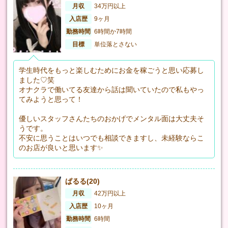
月収
34万円以上
入店歴
9ヶ月
勤務時間
6時間か7時間
目標
単位落とさない
学生時代をもっと楽しむためにお金を稼ごうと思い応募し
ました♡笑
オナクラで働いてる友達から話は聞いていたので私もやっ
てみようと思って！
優しいスタッフさんたちのおかげでメンタル面は大丈夫そ
うです。
不安に思うことはいつでも相談できますし、未経験ならこ
のお店が良いと思います✨
ぱるる(20)
月収
42万円以上
入店歴
10ヶ月
勤務時間
6時間