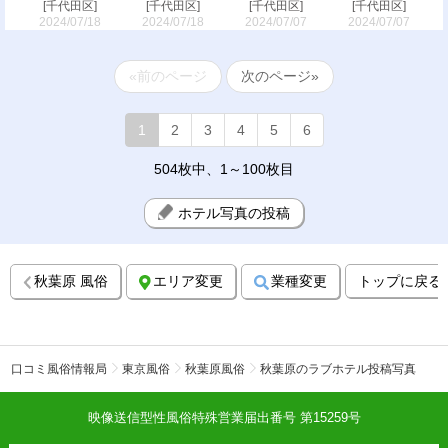
[千代田区]
[千代田区]
[千代田区]
[千代田区]
2024/07/18
2024/07/18
2024/07/07
2024/07/07
«前のページ
次のページ»
1
2
3
4
5
6
504枚中、1～100枚目
ホテル写真の投稿
秋葉原 風俗
エリア変更
業種変更
トップに戻る
口コミ風俗情報局
東京風俗
秋葉原風俗
秋葉原のラブホテル投稿写真
映像送信型性風俗特殊営業届出番号 第15259号