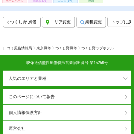
ホームページ
写真(34枚)
口コミ(1件)
地図
つくし野 風俗
エリア変更
業種変更
トップに戻
口コミ風俗情報局
東京風俗
つくし野風俗
つくし野ラブホテル
映像送信型性風俗特殊営業届出番号 第15259号
人気のエリアと業種
このページについて報告
個人情報保護方針
運営会社