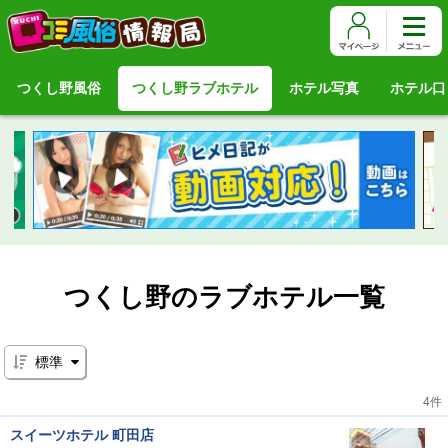
つくし野風俗
つくし野ラブホテル
ホテル写真
ホテル口
つくし野のラブホテル一覧
標準
4件
スイーツホテル 町田店