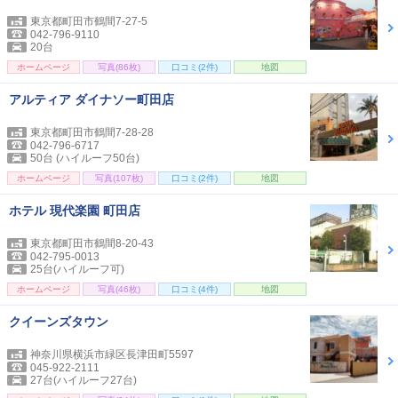
東京都町田市鶴間7-27-5
042-796-9110
20台
ホームページ
写真(86枚)
口コミ(2件)
地図
アルティア ダイナソー町田店
東京都町田市鶴間7-28-28
042-796-6717
50台 (ハイルーフ50台)
ホームページ
写真(107枚)
口コミ(2件)
地図
ホテル 現代楽園 町田店
東京都町田市鶴間8-20-43
042-795-0013
25台(ハイルーフ可)
ホームページ
写真(46枚)
口コミ(4件)
地図
クイーンズタウン
神奈川県横浜市緑区長津田町5597
045-922-2111
27台(ハイルーフ27台)