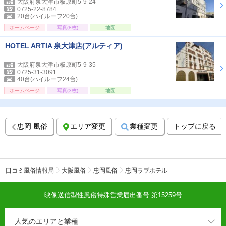
大阪府泉大津市板原町5-9-24
0725-22-8784
20台(ハイルーフ20台)
ホームページ
写真(8枚)
地図
HOTEL ARTIA 泉大津店(アルティア)
大阪府泉大津市板原町5-9-35
0725-31-3091
40台(ハイルーフ24台)
ホームページ
写真(3枚)
地図
忠岡 風俗
エリア変更
業種変更
トップに戻る
口コミ風俗情報局
大阪風俗
忠岡風俗
忠岡ラブホテル
映像送信型性風俗特殊営業届出番号 第15259号
人気のエリアと業種