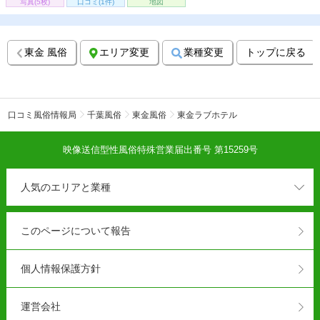
写真(5枚)
口コミ(1件)
地図
東金 風俗
エリア変更
業種変更
トップに戻る
口コミ風俗情報局
千葉風俗
東金風俗
東金ラブホテル
映像送信型性風俗特殊営業届出番号 第15259号
人気のエリアと業種
このページについて報告
個人情報保護方針
運営会社