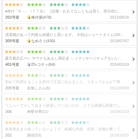
●格付「A－」（７７点） （設備・おもてなしともは高く、部分的に小さな改善の必要。CPは高い） 点数は７７点と「A」格相当です。キレイでフリータイムも圧倒的に使いやすいのですが、2時間ショート設定がなく、HPの記載料金と実際の支払金額に相違があるため利用者に誤解を与える可能性を定性評価し、最終格付は「A－」としました。 全26室。駐車場9台。今回は202号室の調査となります。 関内以外に小岩・三郷・茅ヶ崎およびつくばに合計5か所でビクトリアコートグループを形成しています。 部屋もお風呂もキレイで居心地がいいです。2時間ショートの設定はなく、100分を超えると3時間休憩になります。廉価版のサービスルーム（2室）～最高ランクのスーペリア（2室）まで9タイプに分かれています。今回の202号室は下から2番目のエコノミーAタイプになります。 【総評】 《圧倒的なフリータイム力を持つスタイリッシュラブホ》 こちらの部屋しか空いていなかったので選択の余地なしでした。 エコノミーAという下から2番目のお部屋のため、かなり狭いのを覚悟していましたが、そこまで狭い印象はなく部屋もお風呂もキレイだったためゆったり気分で過ごせました。 別の部屋の調査も是非してみたいと思うに十分なお部屋でした。 【利用状況】 デリにて利用。 京急日ノ出町駅改札を出て大きな横断歩道を渡り伊勢佐木町方面へ。川を渡ったあと福富町西通の信号を左折。そのまま関内方面へ220～230m程度真っすぐ行った公園手前の左手にホテルがあります。 入口を入るとパネルで部屋を選んでフロントへ。利用時間を告げて料金を支払うと引き換えにカギと入室時間の書いてあるレシートを受け取ります。 フロントの向かいにEVがあります。 【料金】（20点満点中14点） HP記載の料金とは異なっているようですのでご注意ください！ 以下HPより抜粋します。 2時間ショートはなく100分ショートになります。平日2980円～3900円、土日祝3180円～4100円です。ただしデラックスタイプとスーペリアタイプ6室は利用できません。 3時間休憩は平日4400円～9400円、土日祝は5400円～10400円となっています。 フリータイムは平日３部制で①5:00～22:00②9:00～23:00③15:00～24:00、土日祝は2部制で①5:00～19:00②9:00～22:00で3時間休憩料金と同一です。 今回の202号室（エコノミーA）はHP上では100分ショートは平日3300円、土日祝3500円、3時間利用・フリータイムは平日4900円、土日祝は5900円となっています。 しかし！実際の支払金額は土日祝のフリータイム利用で6400円でした。HPには予告なく変更される場合があることを記載していますがこの日がそれに当たったようです。 【部屋】（25点満点中20点） 部屋の配置に関して、部屋の玄関から内扉を開くと手前左手に水回りゾーン、正面奥が部屋となります。正面に100㎝幅のソファとガラステーブル、その左隣に150㎝幅のベッドが配置されています。 広さについてベッドと壁の接地部分ベッド頭の部分だけ。部屋奥とベッドとの距離は30㎝程度はあるためベッド周りは余裕がありますが、手前のガラステーブルの1辺は壁に接地しており、狭くはないですが広い印象もありません。広さは8～9㎡程度。 ベッド頭のメインの壁はこげ茶の木材引き戸に、鏡系のキラキラタイルが敷かれています。その他は白を基調とした壁紙で、部屋奥の壁には絵画も飾られているのでシックながらもラブホらしいキラキラ感を残しています。 床はグレーのカーペットですので汚れやすいにもかかわらずキレイでした。 清掃状態も良く裸足で歩くことに違和感はありません。 【浴室・浴槽】（20点満点中20点） 内扉を開けて左側が水回りゾーン。正面がトイレで右に洗面台、左手が浴室となります。 浴室の広さは2人が座って洗える広さ。浴槽は幅120㎝弱（ペットボトル6本分）ですので二人が余裕で入れます。ジャグジーバス使用。TVあり。稼働確認済。 浴室の奥がシャワーのあるメイン壁になっており、こちらは小型タイルを敷き詰めたデザインになっており、その他の壁は白を基調とした大型タイルの構成。 床面も白を基調とした大型タイルでした。 シャワーはレインシャワーが設置されており、別途大型ヘッドの通常シャワーもあります。スライド固定式でヘッドは壁向き。 【トイレ】（10点満点中8点） TOTO製の自動開閉式ウォシュレットです。音漏れ防止装置と生理用品が置いてあります。 壁紙は白を基調としたデザイン壁紙で床はこげ茶のフローリングとなっています。 【設備・備品】（15点満点中10点） 洗面台は全面鏡張り仕様。左手の洗面備品ゾーンの壁はキラキラタイルが使用されています。 洗面備品については男女兼用ディスポ化粧品が数点あるだけ。お泊り仕様とは言えません。 飲み物備品はミネラルウォーター2本だけでなくサイダーとオレンジジュースも無料。持ち込み用冷蔵庫に冷えています。その他はコーヒー２、紅茶２，お茶２と豊富です。 フリーWIFI、VOD設置があります。 【ロケーションその他】（10点満点中5点） 外出可能。 徒歩１～２分の近隣にコンビニがありません。飲み物など購入する場合は早めに購入することをお勧めします。川沿いにミニストップが最寄りです（徒歩3分程度） 人通りは少なく、入りやすいロケーションです。
202号室
2021/06/16
格付屋
(478)
清潔感があって内装も綺麗だと思います。 今回はショートタイム100分で3,500円の部屋を選びましたが、他に2,980円と3,300円の部屋もあるので多少狭くはなるのでしょうがこういう遊びで使うのなら十分なのではと思いました。 フロント前のドリンクバーでジュースを持って部屋に行ける
305号室
2018/07/07
なめろう
(430)
露天風呂広〜い サウナもあるし満足ദ്ദി ˙◡･) マッサージチェアもいいお値段しそうな高級品。 翌日逆に筋肉痛になるくらい凝りを解しました。 種類はイマイチだが食事も美味しかった。
401号室
2024/03/19
凹○コテッ
(64)
初めて利用することを受付で正直に伝えました。スタッフさんが丁寧に接客してくださり、助かりました。説明のおかげで無事に部屋に到着し入室。部屋・設備、アメニティ類も整っており、素敵な時間を過ごせました。
205号室
2021/08/09
名無しさん
(6)
リニューアルしてあまり経過していないのか、とても綺麗な部屋でした。 ランクによっては露天風呂もあるみたいなので、是非今後も利用したいです。
306
2019/02/18
神聖Ｍ男
(11)
改装後あまり経っていないようで、綺麗な内装、浴室、設備が整っている。アメニティも申し分ない。この界隈では広い室内。露天風呂がある部屋とある。なんといってもこの界隈ではｻｰﾋﾞｽﾀｲﾑの利用可能時間が長いことが特筆される。駐車場も数台分あるのも個人的には必須条件なので、魅力的。
202
2018/10/25
損珍
(53)