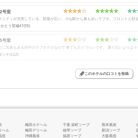
02号室
かとう茨城47
(55)
05号室
ダンナ
(112)
このホテルの口コミを投稿
俗
梅田ホテヘル
千葉 栄町ソープ
熊本風俗
リヘル
梅田デリヘル
雄琴ソープ
新潟ソープ
風俗
沖縄風俗
福原ソープ
大阪風俗