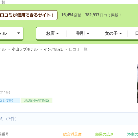
一覧
15,454
382,933
店舗
口コミ掲載！
テル
お店
割引
女の子
テル
小山ラブホテル
インパル21
口コミ一覧
フ7台)
コミ(7件)
地図(NAVITIME)
ミ（7件）
屋番号
総合満足度
部屋の広さ
浴室