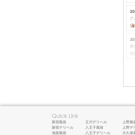
3
3
リ
新宿風俗
立川デリヘル
上野風
新宿デリヘル
八王子風俗
上野デ
池袋風俗
八王子デリヘル
大久保