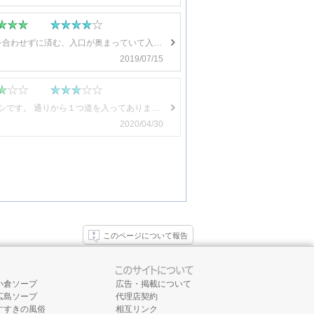
アメニティが充実している、部屋が広い、小山駅から最も近いラブホ、フロントと顔を合わせずに済む、入口が奥まっていて入りやすい
2019/07/15
周りに民家もある街中のラブホテルなので 車でも入りづらいです。 通り沿いよりはマシです。 通りから１つ道を入ってありました。 遠くからでも視認できたので 近くにくれば発見できます。 通りからの入口辺りで車待ちしているような 可愛い女の娘を発見！ そんなエロい目で見てしまうスケベオヤジ 外観が古さを感じます。 駐車場に、あまり車が停まってないので 安い部屋が空いてると思ったのに… 帰り際に歩きで入る若いカップルを見かけました。 駅が近いラブホテルなので徒歩も多いのかもしれない。 … フロントには人影なし パネルボタンを押したら エレベーターに乗るような案内パネル ３階に上り案内に従い進むと 窪みにあるドア(￣◇￣;) の上の305パネルが点灯してます。 こんな感じで無人でも案内できるのね。 ラブホ初心者には不安一杯でしたが… 無事入室 ドアを入ってすぐに洗面台 左手に浴室、手前左にトイレドア メインルームは、結構広々です。 クレジットカードも使える精算機が 壁に張り付いてます。 ウエルカムドリンク用の茶器セットありますが、どうしたらよいかわからず未使用。 フロントに聞けばよかったのかな？ テレビでの利用明細を表示すると 入室時間とかも表示されて安心 … 唯一の漫画部屋を選択しました。 小さな本棚で少しガッカリ！ でも、こんなものでしょう。 懐かしい作品のチョイスです。 懐かしいといえば 実際使ったことないけど 昔の集金用のシューターがありました。 ソファも古さバリバリです。 その割にはベッドは広くてキレイ！ プレイにも支障なく快適でした。 トイレは狭さを感じます。 浴室も十分２人でシャワーできますが 狭さを感じます。 床が滑りやすいのがチョット難点 浴槽も大型２人でもなんとか入れました。 イチャイチャするのには狭いです。 洗面台のアメニティは十分あります。 キレイに磨かれています。
2020/04/30
このページについて報告
広告・掲載について
小倉ソープ
代理店契約
広島ソープ
相互リンク
すすきの風俗