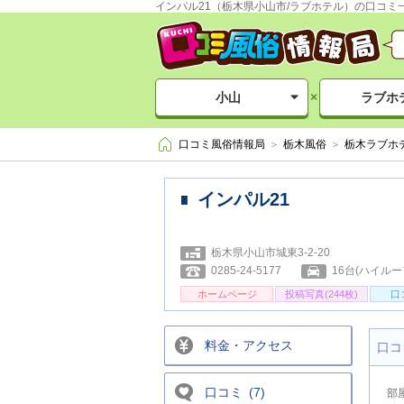
インパル21（栃木県小山市/ラブホテル）の口コミ
小山
×
ラブホ
口コミ風俗情報局
栃木風俗
栃木ラブホ
■ インパル21
栃木県小山市城東3-2-20
0285-24-5177
16台(ハイルー
ホームページ
投稿写真(244枚)
口
料金・アクセス
口コ
口コミ (7)
部